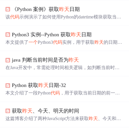
《Python 案例》获取
昨天
日期
该
代码
示例演示了如何使用Python的datetime模块获取当前
日期并计算出前一天的日期。通过定义函数getYesterday
()，它获取今天的日期，然后减去一天得到
昨天
的日期，
Python3 实例--Python 获取
昨天
日期
最后返回这个值。执行后，显示的结果为2023年3月28日，
即
昨天
的日期。,
本文提供了
一个
Python3
代码
实例，用于获取
昨天
的日期，
示例日期为2020-02-12。
java 判断当前时间是否为
昨天
在Java开发中，常需处理时间相关逻辑，如判断当前时间
是否为
昨天
。本文深入探讨Java 8及之后版本的解决方案，
介绍了使用不同类进行日期和时间判断的方法，还提及处
Python 获取
昨天
日期-32
理时区
问题
的方式，最后给出根据具体需求选择合适类的
建议。
本文介绍了一段Python
代码
，用于获取当前日期的前一
天。通过使用datetime模块，
代码
定义了
一个
函数getYesterd
ay()，该函数返回
昨天
的日期。示例
代码
展示了如何调用此
获取
昨天
、今天、明天的时间
函数并打印结果。
这篇博客介绍了两种JavaScript方法来获取
昨天
、今天和明
天的日期。第一种通过设置时间戳直接计算，第二种则使