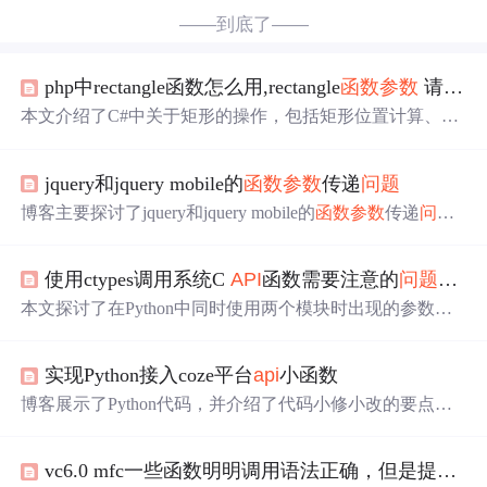
——到底了——
php中rectangle函数怎么用,rectangle
函数参数
请教VB中使用
本文介绍了C#中关于矩形的操作，包括矩形位置计算、Re
ctangleF结构使用及通过
API
函数绘制矩形的方法。
jquery和jquery mobile的
函数参数
传递
问题
博客主要探讨了jquery和jquery mobile的
函数参数
传递
问题
。指出这属于jquery的
API
，参数可写在括号中，
函数参数
可不传递，能直接用event和选择器选的元素属性，还介绍
使用ctypes调用系统C
API
函数需要注意的
问题
，
函
了调用方式、注意事项及参数设置示例。
本文探讨了在Python中同时使用两个模块时出现的参数类
型冲突
问题
，特别是在调用C函数时，由于模块间对相同C
函数的参数类型设置不同导致的错误，并提供了修改建
实现Python接入coze平台
api
小函数
议。
博客展示了Python代码，并介绍了代码小修小改的要点。
包括个人密钥获取，需登录后在特定网页申请并及时复
制；发布
API
时要选最下面的
API
并点击发布；还说明了bot
vc6.0 mfc一些函数明明调用语法正确，但是提示函数或者
_id和user的填写方法。最后提到
函数参数
需输入
问题
，可