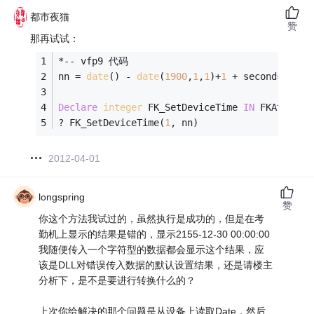
都市夜猫
赞
那再试试：
*-- vfp9 代码
nn = 
date
() - 
date
(
1900
,
1
,
1
)+
1
 + seconds()/
86
Declare
integer
 FK_SetDeviceTime 
IN
 FKAttend.
? FK_SetDeviceTime(
1
, nn)
2012-04-01
longspring
赞
你这个方法我试过的，虽然执行是成功的，但是在考
勤机上显示的结果是错的，显示2155-12-30 00:00:00
我随便传入一个字符型的数据都会显示这个结果，应
该是DLL对错误传入数据的默认设置结果，还是请楼主
分析下，是不是要进行转换什么的？
上次你给解决的那个问题是从设备上读取Date，然后