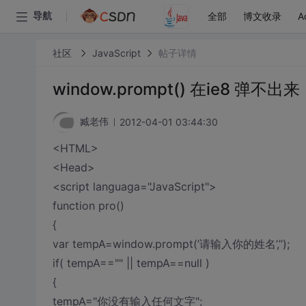
全部
博文收录
A
导航
社区
JavaScript
帖子详情
window.prompt() 在ie8 弹不出来
2012-04-01 03:44:30
臧老伟
<HTML>
<Head>
<script languaga="JavaScript">
function pro()
{
var tempA=window.prompt(’请输入你的姓名’,’’);
if( tempA=="" || tempA==null )
{
tempA="你没有输入任何文字";