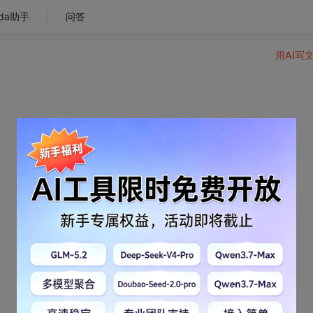
da助手
问答
用AI写