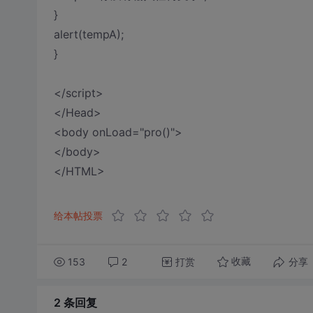
}
alert(tempA);
}
</script>
</Head>
<body onLoad="pro()">
</body>
</HTML>
给本帖投票
153
2
打赏
分享
收藏
2 条
回复