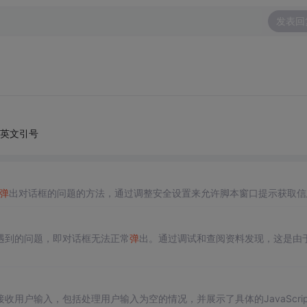
发表回
//用英文引号
弹
出对话框的问题的方法，通过调整安全设置来允许脚本窗口提示获取信
遇到的问题，即对话框无法正常
弹
出。通过调试和查阅资料发现，这是由
来接收用户输入，包括处理用户输入为空的情况，并展示了具体的JavaScrip