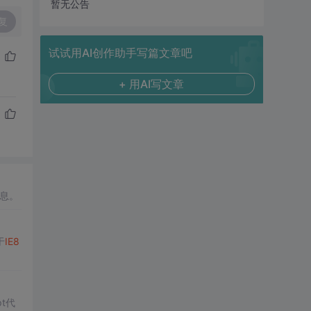
暂无公告
复
试试用AI创作助手写篇文章吧
+ 用AI写文章
息。
于
IE8
t代