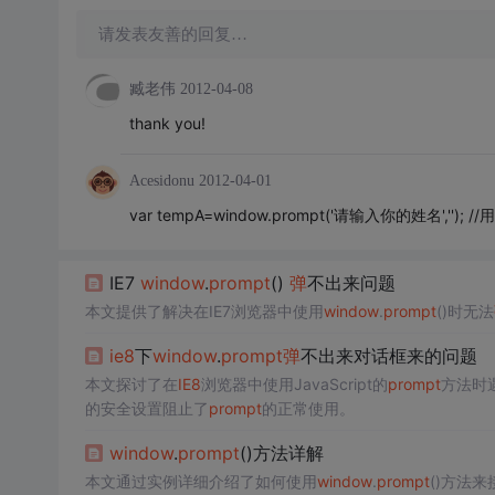
请发表友善的回复…
臧老伟
2012-04-08
thank you!
Acesidonu
2012-04-01
var tempA=window.prompt('请输入你的姓名',''); 
IE7
window
.
prompt
()
弹
不出来问题
本文提供了解决在IE7浏览器中使用
window
.
prompt
()时无法
ie8
下
window
.
prompt
弹
不出来对话框来的问题
本文探讨了在
IE8
浏览器中使用JavaScript的
prompt
方法时
的安全设置阻止了
prompt
的正常使用。
window
.
prompt
()方法详解
本文通过实例详细介绍了如何使用
window
.
prompt
()方法