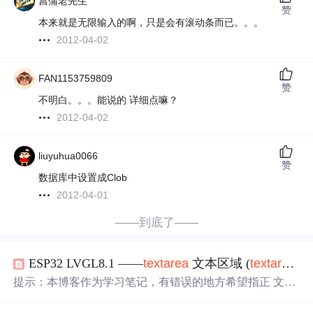
菖蒲老先生
赞
本来就是无限输入的啊，只是会有滚动条而已。。。
2012-04-02
FAN1153759809
赞
不明白。。。能说的 详细点嘛？
2012-04-02
liuyuhua0066
赞
数据库中设置成Clob
2012-04-01
——到底了——
ESP32 LVGL8.1 ——
textarea
文本区域 (
textarea
26
提示：本博客作为学习笔记，有错误的地方希望指正 文章
目录一、
textarea
简介1.1概述 Overview1.2部分和风格 Part
s and Styles1.3使用 Usage1.3.1 添加文
字
Add text1.3.2 占位