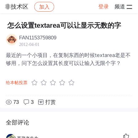
非技术区
登录
频道
加入
帖子详情
社区
非技术区
怎么设置textarea可以让显示无数的字
FAN1153759809
2012-04-01
最近的一个小项目，在复制东西的时候textarea老是不
够用，问下怎么设置其长度可以让输入无限个字？
给本帖投票
73
3
打赏
全部评论