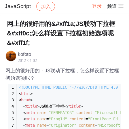
JavaScript
登录
频道
加入
帖子详情
社区
JavaScript
网上的很好用的&#xff1a;JS联动下拉框
&#xff0c;怎么样设置下拉框初始选项呢
&#xff1f;
kofoto
2012-04-02
网上的很好用的：JS联动下拉框，怎么样设置下拉框
初始选项呢？
<!DOCTYPE 
HTML
PUBLIC
"-//W3C//DTD HTML 4.0 Tra
<
html
>
<
head
>
<
title
>
JS联动下拉框
</
title
>
<
meta
name
=
"GENERATOR"
content
=
"Microsoft Fro
<
meta
name
=
"ProgId"
content
=
"FrontPage.Editor
<
meta
name
=
"Originator"
content
=
"Microsoft Vi