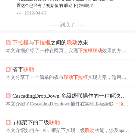
置这个已经有了初始值的 联动下拉框呢？
2012-04-02
——到底了——
下拉框
与
下拉框
之间的
联动
效果
本文详细介绍了一种在网页上实现
下拉框
联动
效果的方
法，通过JavaScript编程，当选择一个
下拉框
的
选项
时，会
自动更新另一个
下拉框
的内容。文章提供了完整的代码示
省市
联动
例，包括HTML结构和JavaScript逻辑，适用于前端开发者
学习和应用。
本文分享了一个简单的省市
联动
下拉框
实现方案，适用于
仅需省市两级的选择场景。通过构造函数与原型方式实
现，利用createOption动态生成option，emptyOpts清空select
CascadingDropDown 多级级联操作的一种解决方案
选项
，addOpts添加新
选项
。数据保存在独立
js
文件中，支
持指定默认值。
本文介绍了CascadingDropdown插件在实现多级级联
下拉框
中的应用，通过引用jquery.cascadingdropdown.
js
文件，为
用户提供便捷的
联动
效果。可以参考
网上
的教程和源码进
tp框架下的二级
联动
行深入理解。
本文介绍如何在TP5.1框架下实现二级
联动
功能，涉及aja