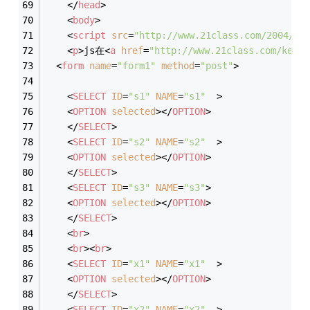
</
head
>
<
body
>
<
script
src
=
"http://www.21class.com/2004/aj
<
p
>
js在
<
a
href
=
"http://www.21class.com/kehu/
<
form
name
=
"form1"
method
=
"post"
>
<
SELECT
ID
=
"s1"
NAME
=
"s1"
  >
<
OPTION
selected
>
</
OPTION
>
</
SELECT
>
<
SELECT
ID
=
"s2"
NAME
=
"s2"
  >
<
OPTION
selected
>
</
OPTION
>
</
SELECT
>
<
SELECT
ID
=
"s3"
NAME
=
"s3"
>
<
OPTION
selected
>
</
OPTION
>
</
SELECT
>
<
br
>
<
br
>
<
br
>
<
SELECT
ID
=
"x1"
NAME
=
"x1"
  >
<
OPTION
selected
>
</
OPTION
>
</
SELECT
>
<
SELECT
ID
=
"x2"
NAME
=
"x2"
  >