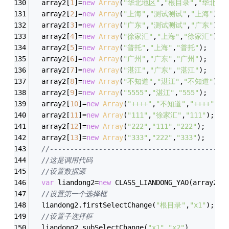
  array2[
1
]=
new
Array
(
"华北地区"
,
"根目录"
,
"华北地区
  array2[
2
]=
new
Array
(
"上海"
,
"测试测试"
,
"上海"
);
  array2[
3
]=
new
Array
(
"广东"
,
"测试测试"
,
"广东"
);
  array2[
4
]=
new
Array
(
"徐家汇"
,
"上海"
,
"徐家汇"
);
  array2[
5
]=
new
Array
(
"普托"
,
"上海"
,
"普托"
);	
  array2[
6
]=
new
Array
(
"广州"
,
"广东"
,
"广州"
);
  array2[
7
]=
new
Array
(
"湛江"
,
"广东"
,
"湛江"
);
  array2[
8
]=
new
Array
(
"不知道"
,
"湛江"
,
"不知道"
);
  array2[
9
]=
new
Array
(
"5555"
,
"湛江"
,
"555"
);
  array2[
10
]=
new
Array
(
"++++"
,
"不知道"
,
"++++"
);
  array2[
11
]=
new
Array
(
"111"
,
"徐家汇"
,
"111"
);
  array2[
12
]=
new
Array
(
"222"
,
"111"
,
"222"
);
  array2[
13
]=
new
Array
(
"333"
,
"222"
,
"333"
);
//-------------------------------------------
//这是调用代码
//设置数据源
var
 liandong2=
new
 CLASS_LIANDONG_YAO(array2);
//设置第一个选择框
  liandong2.firstSelectChange(
"根目录"
,
"x1"
);
//设置子选择框
  liandong2.subSelectChange(
"x1"
,
"x2"
)