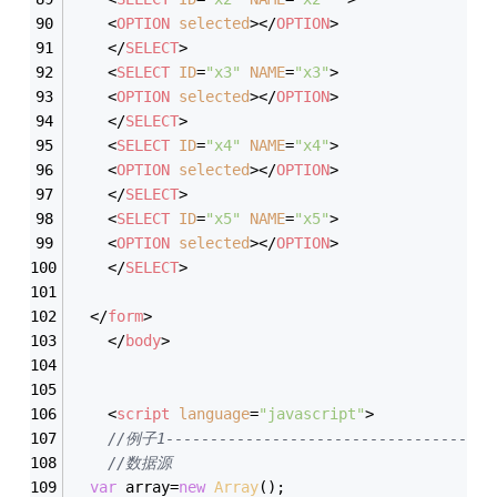
<
OPTION
selected
>
</
OPTION
>
</
SELECT
>
<
SELECT
ID
=
"x3"
NAME
=
"x3"
>
<
OPTION
selected
>
</
OPTION
>
</
SELECT
>
<
SELECT
ID
=
"x4"
NAME
=
"x4"
>
<
OPTION
selected
>
</
OPTION
>
</
SELECT
>
<
SELECT
ID
=
"x5"
NAME
=
"x5"
>
<
OPTION
selected
>
</
OPTION
>
</
SELECT
>
</
form
>
</
body
>
<
script
language
=
"javascript"
>
//例子1-------------------------------------
//数据源
var
 array=
new
Array
();