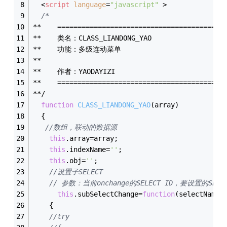
<
script
language
=
"javascript"
 >
/*  
**    =========================================
**    类名：CLASS_LIANDONG_YAO  
**    功能：多级连动菜单  
**    
**    作者：YAODAYIZI  
**    =========================================
**/
function
CLASS_LIANDONG_YAO
(
array
)
{
//数组，联动的数据源
this
.array=array; 
this
.indexName=
''
;
this
.obj=
''
;
//设置子SELECT
// 参数：当前onchange的SELECT ID，要设置的SELEC
this
.subSelectChange=
function
(
selectName1
{
//try