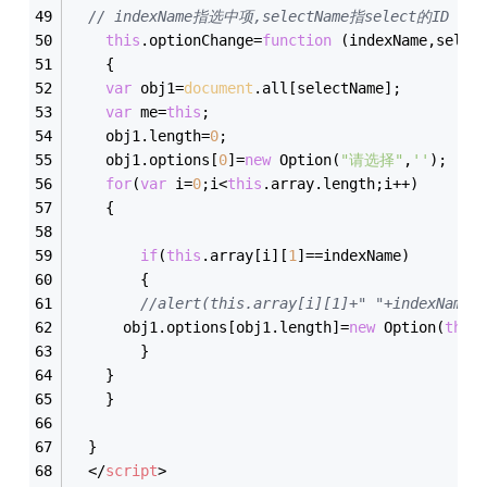
// indexName指选中项,selectName指select的ID
this
.optionChange=
function
 (
indexName,selec
{
var
 obj1=
document
.all[selectName];
var
 me=
this
;
    obj1.length=
0
;
    obj1.options[
0
]=
new
 Option(
"请选择"
,
''
);
for
(
var
 i=
0
;i<
this
.array.length;i++)
    {	
if
(
this
.array[i][
1
]==indexName)
    	{
//alert(this.array[i][1]+" "+indexName)
      obj1.options[obj1.length]=
new
 Option(
this
    	}
    }
  	}
  }
</
script
>