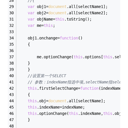
//{
var
 obj1=
document
.all[selectName1];
var
 obj2=
document
.all[selectName2];
var
 objName=
this
.toString();
var
 me=
this
;
    obj1.onchange=
function
(
)
{
    	me.optionChange(
this
.options[
this
.selec
    }
  	}
//设置第一个SELECT
// 参数：indexName指选中项,selectName指select
this
.firstSelectChange=
function
(
indexName,s
{
this
.obj=
document
.all[selectName];
this
.indexName=indexName;
this
.optionChange(
this
.indexName,
this
.obj.i
  	}