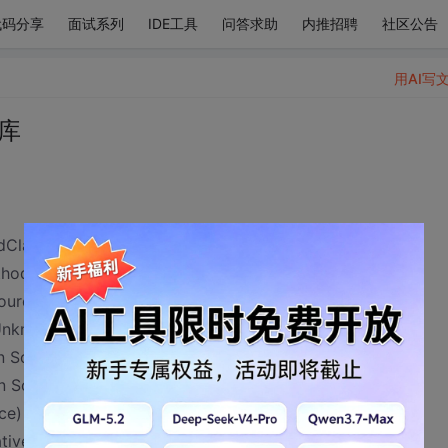
代码分享
面试系列
IDE工具
问答求助
内推招聘
社区公告
用AI写
据库
ClassVersionError: Bad version number in .class file
thod)
ource)
(Unknown Source)
n Source)
n Source)
ce)
ative Method)