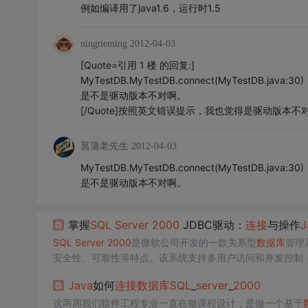
例如编译用了java1.6，运行时1.5
ningtieming
2012-04-03
[Quote=引用 1 楼 的回复:]
MyTestDB.MyTestDB.connect(MyTestDB.java:30)
是不是驱动版本不对啊。
[/Quote]按照英文错误提示，我也觉得是驱动版
菖蒲老先生
2012-04-03
MyTestDB.MyTestDB.connect(MyTestDB.java:30)
是不是驱动版本不对啊。
掌握
SQL
Server
2000
JDBC驱动：
连接
与操作
J
SQL
Server
2000
是微软公司开发的一款关系型
数据库
管理
安全性、可靠性等特点。该系统支持多用户访问和并发控制
Server
2000
之前，我们需要先理解关系型
数据库
管理系统
Java
如何
连接
数据库
SQL
_
server
_
2000
过外键（Foreign Keys）关联，而数据的增删改查则通过
这两周我们软件工程专业一直在做课程设计，是做一个基于