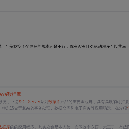
本不对。可是我换了个更高的版本还是不行，你有没有什么驱动程序可以共享
ava
数据库
系统，它是
SQL
Server
系列
数据库
产品的重要里程碑，具有高度的可扩展
，特别适合于复杂的事务处理、数据仓库和电子商务等应用场景。在介绍
的基础概念。一个关系型
数据库
通常由多个表（Tables）组成，表之间可
结构化查询语言（
SQL
）进行。
数据库
的的应用程序。其实这也是本人第一次做这个东西，大三了，有些