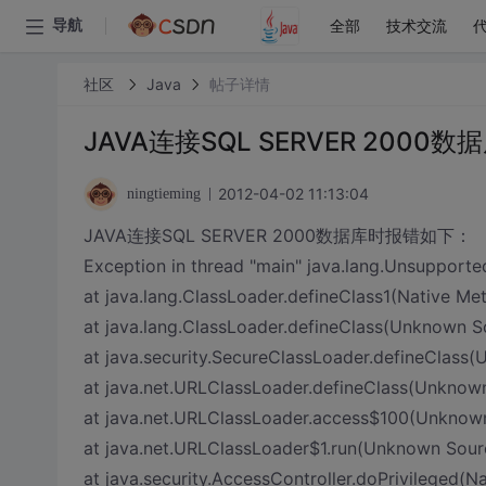
全部
技术交流
导航
社区
Java
帖子详情
JAVA连接SQL SERVER 2000数
2012-04-02 11:13:04
ningtieming
JAVA连接SQL SERVER 2000数据库时报错如下：
Exception in thread "main" java.lang.Unsupported
at java.lang.ClassLoader.defineClass1(Native Me
at java.lang.ClassLoader.defineClass(Unknown S
at java.security.SecureClassLoader.defineClass
at java.net.URLClassLoader.defineClass(Unknow
at java.net.URLClassLoader.access$100(Unknow
at java.net.URLClassLoader$1.run(Unknown Sour
at java.security.AccessController.doPrivileged(N