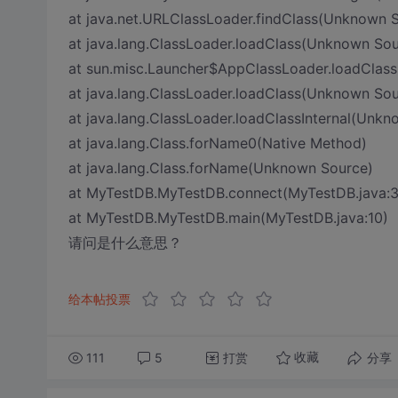
at java.net.URLClassLoader.findClass(Unknown 
at java.lang.ClassLoader.loadClass(Unknown Sou
at sun.misc.Launcher$AppClassLoader.loadClas
at java.lang.ClassLoader.loadClass(Unknown Sou
at java.lang.ClassLoader.loadClassInternal(Unk
at java.lang.Class.forName0(Native Method)
at java.lang.Class.forName(Unknown Source)
at MyTestDB.MyTestDB.connect(MyTestDB.java:3
at MyTestDB.MyTestDB.main(MyTestDB.java:10)
请问是什么意思？
给本帖投票
111
5
打赏
分享
收藏