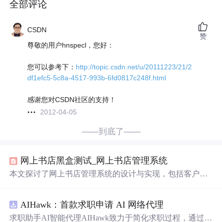
全部评论
CSDN
赞
尊敬的用户hnspecl，您好：
您可以参考下：
http://topic.csdn.net/u/20111223/21/2
df1efc5-5c8a-4517-993b-6fd0817c248f.html
感谢您对CSDN社区的支持！
2012-04-05
——到底了——
网上书店黑盒测试_网上书店管理系统
本文探讨了网上书店管理系统的设计与实现，包括客户注
册、书籍浏览、搜索、评论、购物车、订单处理等功能，
并详述了系统分析、数据库设计及测试过程，旨在构建高
AIHawk：首款求职申请 AI 网络代理
效可靠的网上书店平台。
求职助手AI智能代理AIHawk致力于简化求职过程，通过自