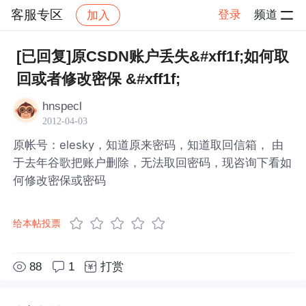
客服专区
登录
频道
加入
帖子详情
社区
客服专区
[已回复]原CSDN账户丢失&#xff1f;如何取
回或者修改密保 &#xff1f;
hnspecl
2012-04-03
原帐号：elesky，知道原来密码，知道取回信箱， 由
于去年谷歌把账户删除，无法取回密码，现咨询下看如
何修改密保或密码
给本帖投票
88
1
打赏