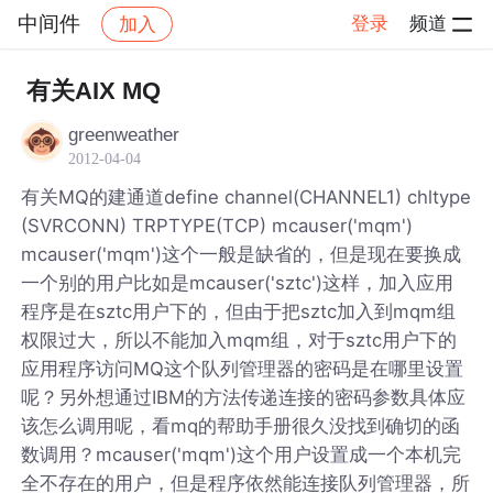
中间件
登录
频道
加入
帖子详情
社区
中间件
有关AIX MQ
greenweather
2012-04-04
有关MQ的建通道define channel(CHANNEL1) chltype
(SVRCONN) TRPTYPE(TCP) mcauser('mqm')
mcauser('mqm')这个一般是缺省的，但是现在要换成
一个别的用户比如是mcauser('sztc')这样，加入应用
程序是在sztc用户下的，但由于把sztc加入到mqm组
权限过大，所以不能加入mqm组，对于sztc用户下的
应用程序访问MQ这个队列管理器的密码是在哪里设置
呢？另外想通过IBM的方法传递连接的密码参数具体应
该怎么调用呢，看mq的帮助手册很久没找到确切的函
数调用？mcauser('mqm')这个用户设置成一个本机完
全不存在的用户，但是程序依然能连接队列管理器，所