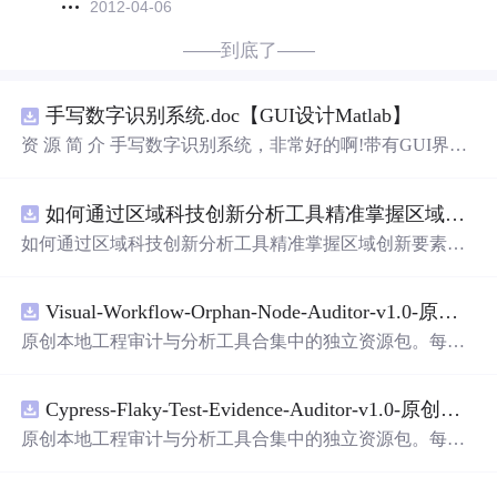
2012-04-06
——到底了——
手写数字识别系统.doc【GUI设计Matlab】
资 源 简 介 手写数字识别系统，非常好的啊!带有GUI界
面，使用方便! 详 情 说 明 用这个手写数字识别系统，你可
以轻松地识别手写数字。这个系统不仅功能强大，而且还
如何通过区域科技创新分析工具精准掌握区域创新要素分布与产业链融合现状？.docx
带有直观的图形用户界面（GUI），非常容易使用。你只
需要将手写数字输入系统，它将立即给出准确的识别结
如何通过区域科技创新分析工具精准掌握区域创新要素分
果。这个系统可以在各种场景中使用，无论是学校、工作
布与产业链融合现状？
还是日常生活，都能为你提供快速和准确的识别服务。它
是一个非常方便和实用的工具，你一定会喜欢它的！
Visual-Workflow-Orphan-Node-Auditor-v1.0-原创源码与文档.zip
原创本地工程审计与分析工具合集中的独立资源包。每个
ZIP包含完整源码、3项自动化测试、可复现合成示例、离
线HTML、JSON与SVG报告、1080×720真实运行效果图、
Cypress-Flaky-Test-Evidence-Auditor-v1.0-原创源码与文档.zip
README、运行说明、功能清单、MIT License及原创与授
权声明。解压后进入project目录，执行npm test验证算法，
原创本地工程审计与分析工具合集中的独立资源包。每个
执行npm run report生成报告，也可通过本地静态服务器打
ZIP包含完整源码、3项自动化测试、可复现合成示例、离
开网页。运行时零第三方依赖，不包含热点产品或开源项
线HTML、JSON与SVG报告、1080×720真实运行效果图、