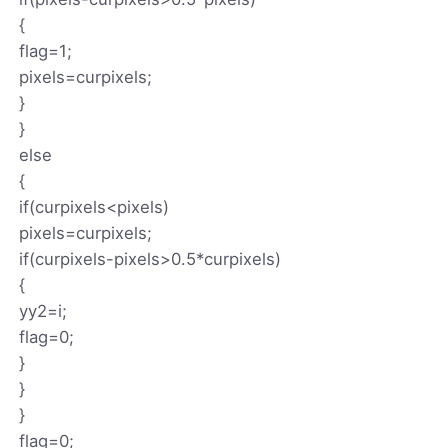
{
flag=1;
pixels=curpixels;
}
}
else
{
if(curpixels<pixels)
pixels=curpixels;
if(curpixels-pixels>0.5*curpixels)
{
yy2=i;
flag=0;
}
}
}
flag=0;