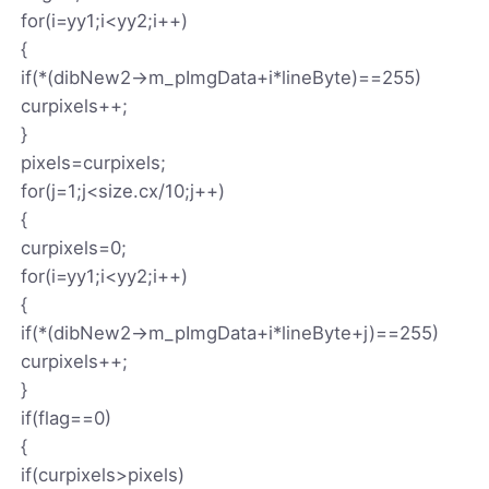
for(i=yy1;i<yy2;i++)
{
if(*(dibNew2->m_pImgData+i*lineByte)==255)
curpixels++;
}
pixels=curpixels;
for(j=1;j<size.cx/10;j++)
{
curpixels=0;
for(i=yy1;i<yy2;i++)
{
if(*(dibNew2->m_pImgData+i*lineByte+j)==255)
curpixels++;
}
if(flag==0)
{
if(curpixels>pixels)