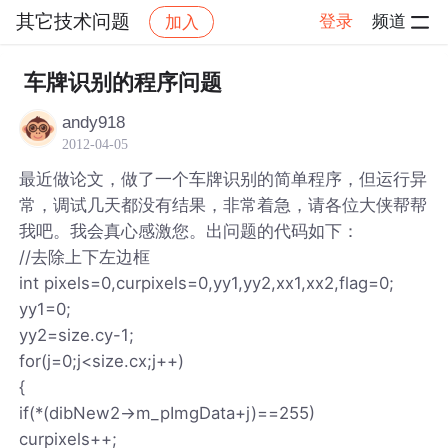
其它技术问题
登录
频道
加入
帖子详情
社区
其它技术问题
车牌识别的程序问题
andy918
2012-04-05
最近做论文，做了一个车牌识别的简单程序，但运行异
常，调试几天都没有结果，非常着急，请各位大侠帮帮
我吧。我会真心感激您。出问题的代码如下：
//去除上下左边框
int pixels=0,curpixels=0,yy1,yy2,xx1,xx2,flag=0;
yy1=0;
yy2=size.cy-1;
for(j=0;j<size.cx;j++)
{
if(*(dibNew2->m_pImgData+j)==255)
curpixels++;