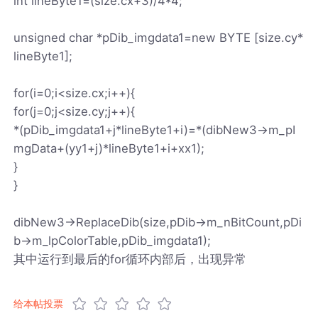
int lineByte1=(size.cx+3)/4*4;
unsigned char *pDib_imgdata1=new BYTE [size.cy*
lineByte1];
for(i=0;i<size.cx;i++){
for(j=0;j<size.cy;j++){
*(pDib_imgdata1+j*lineByte1+i)=*(dibNew3->m_pI
mgData+(yy1+j)*lineByte1+i+xx1);
}
}
dibNew3->ReplaceDib(size,pDib->m_nBitCount,pDi
b->m_lpColorTable,pDib_imgdata1);
其中运行到最后的for循环内部后，出现异常
给本帖投票