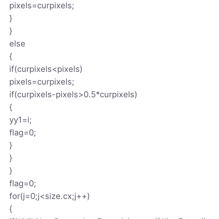
pixels=curpixels;
}
}
else
{
if(curpixels<pixels)
pixels=curpixels;
if(curpixels-pixels>0.5*curpixels)
{
yy1=i;
flag=0;
}
}
}
flag=0;
for(j=0;j<size.cx;j++)
{