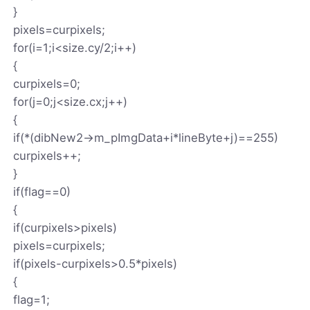
}
pixels=curpixels;
for(i=1;i<size.cy/2;i++)
{
curpixels=0;
for(j=0;j<size.cx;j++)
{
if(*(dibNew2->m_pImgData+i*lineByte+j)==255)
curpixels++;
}
if(flag==0)
{
if(curpixels>pixels)
pixels=curpixels;
if(pixels-curpixels>0.5*pixels)
{
flag=1;