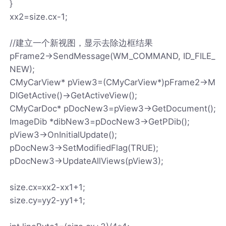
}
xx2=size.cx-1;
//建立一个新视图，显示去除边框结果
pFrame2->SendMessage(WM_COMMAND, ID_FILE_
NEW);
CMyCarView* pView3=(CMyCarView*)pFrame2->M
DIGetActive()->GetActiveView();
CMyCarDoc* pDocNew3=pView3->GetDocument();
ImageDib *dibNew3=pDocNew3->GetPDib();
pView3->OnInitialUpdate();
pDocNew3->SetModifiedFlag(TRUE);
pDocNew3->UpdateAllViews(pView3);
size.cx=xx2-xx1+1;
size.cy=yy2-yy1+1;