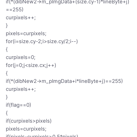
if(*(dibNew2->m_pImgData+(size.cy-1)*lineByte+j)
==255)
curpixels++;
}
pixels=curpixels;
for(i=size.cy-2;i>size.cy/2;i--)
{
curpixels=0;
for(j=0;j<size.cx;j++)
{
if(*(dibNew2->m_pImgData+i*lineByte+j)==255)
curpixels++;
}
if(flag==0)
{
if(curpixels>pixels)
pixels=curpixels;
if(pixels-curpixels>0.5*pixels)