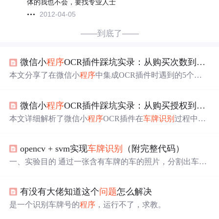
体的我也不会，要找专业人士
2012-04-05
——到底了——
微信小
程序
OCR插件踩坑实录：从购买次数到
车牌
本文分享了在微信小
程序
中集成OCR插件时遇到的5个典
型
问题
及解决方案，包括插件配置权限、服务购买生效时
间差、
车牌识别
数据格式处理、组件路径引用规则以及多
微信小
程序
OCR插件踩坑实录：从购买授权到
车牌
证件类型缓存
问题
。特别针对
车牌识别
场景提供了数据解
析的最佳实践，帮助开发者避开常见陷阱，提升OCR功能
本文详细解析了微信小
程序
OCR插件在
车牌识别
过程中的
集成效率。
常见
问题
与解决方案，包括插件授权购买流程、JSON配置
细节以及识别回调数据处理。通过实战经验分享，帮助开
opencv + svm实现
车牌识别
（附完整代码）
发者避免常见陷阱，提升OCR识别效率与准确性。
一、实验目的 通过一张含有车牌的车的照片，分割出车牌
并识别出图片上车的车牌号 二、具体内容 车牌定位 车牌
字符分割 车牌字符识别 三、实验过程 1.车牌定位 具体过
有没有大佬知道这个
问题
怎么解决
程： 1.灰度转换：将彩色图片转换为灰度图像，常见的R=
G=B=像素平均值。 2.高斯平滑和中值滤波：去除噪声。 3.
是一个识别车牌号的
程序
，运行不了，求教。
二值化处理：图像转换为黑白两色，通常像素大于127设置