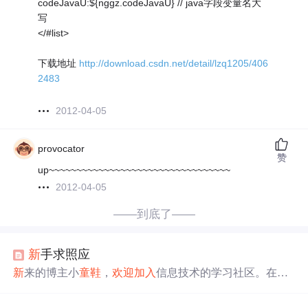
codeJavaU:${nggz.codeJavaU} // java字段变量名大
写
</#list>
下载地址
http://download.csdn.net/detail/lzq1205/406
2483
2012-04-05
provocator
赞
up~~~~~~~~~~~~~~~~~~~~~~~~~~~~~~~~~
2012-04-05
——到底了——
新
手求照应
新
来的博主小
童鞋
，
欢迎
加入
信息技术的学习社区。在这
里，分享学习经验，交流技术心得，从HTML到AI，从前
端到后端，全方位提升技能。一起探索编程的奥秘，共同