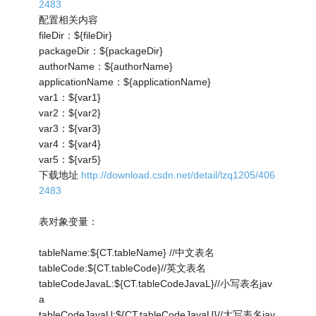
2483
配置相关内容
fileDir：${fileDir}
packageDir：${packageDir}
authorName：${authorName}
applicationName：${applicationName}
var1：${var1}
var2：${var2}
var3：${var3}
var4：${var4}
var5：${var5}
下载地址
http://download.csdn.net/detail/lzq1205/406
2483
表对象变量：
tableName:${CT.tableName} //中文表名
tableCode:${CT.tableCode}//英文表名
tableCodeJavaL:${CT.tableCodeJavaL}//小写表名jav
a
tableCodeJavaU:${CT.tableCodeJavaU}//大写表名jav