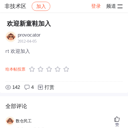
非技术区
登录
频道
加入
帖子详情
社区
非技术区
欢迎新童鞋加入
provocator
2012-04-05
rt 欢迎加入
给本帖投票
142
4
打赏
全部评论
数仓民工
赞