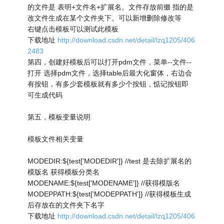
的文件是 表明+文件名+扩展名。文件存放前缀 指的是
改文件生成在某个文件夹下。可以新增删除修改等
右键点击模板可以测试此模板
下载地址
http://download.csdn.net/detail/lzq1205/406
2483
第四，创建好模板后可以打开pdm文件，菜单--文件--
打开 选择pdm文件，选择table后最大化窗体，右边会
有按钮，有多少套模板就有多少个按钮，惦记按钮即
可生成代码
第五，模板变量说明
模板文件相关变量
MODEDIR:${test['MODEDIR']} //test 是去除扩展名的
模版名 获得模板分类名
MODENAME:${test['MODENAME']} //获得模版名
MODEPPATH:${test['MODEPPATH']} //获得模板生成
后存放在的文件夹下名字
下载地址
http://download.csdn.net/detail/lzq1205/406