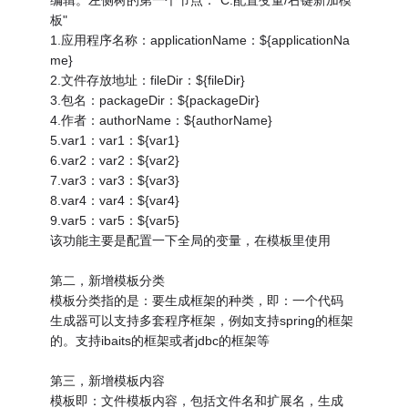
编辑。左侧树的第一个节点："C:配置变量/右键新加模
板"
1.应用程序名称：applicationName：${applicationNa
me}
2.文件存放地址：fileDir：${fileDir}
3.包名：packageDir：${packageDir}
4.作者：authorName：${authorName}
5.var1：var1：${var1}
6.var2：var2：${var2}
7.var3：var3：${var3}
8.var4：var4：${var4}
9.var5：var5：${var5}
该功能主要是配置一下全局的变量，在模板里使用
第二，新增模板分类
模板分类指的是：要生成框架的种类，即：一个代码
生成器可以支持多套程序框架，例如支持spring的框架
的。支持ibaits的框架或者jdbc的框架等
第三，新增模板内容
模板即：文件模板内容，包括文件名和扩展名，生成