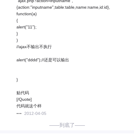
"ajax.php?action=inputname",
{action:"inputname",table:table,name:name,id:id},
function(a)
{
alert("11");
}
)
//ajax不输出不执行
alert("dddd");//还是可以输出
}
贴代码
[/Quote]
代码就这个样
2012-04-05
——到底了——