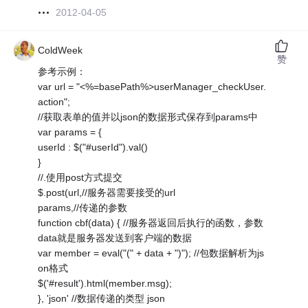
2012-04-05
ColdWeek
赞
参考示例：
var url = "<%=basePath%>userManager_checkUser.
action";
//获取表单的值并以json的数据形式保存到params中
var params = {
userId : $("#userId").val()
}
//.使用post方式提交
$.post(url,//服务器需要接受的url
params,//传递的参数
function cbf(data) { //服务器返回后执行的函数，参数
data就是服务器发送到客户端的数据
var member = eval("(" + data + ")"); //包数据解析为js
on格式
$('#result').html(member.msg);
}, 'json' //数据传递的类型 json