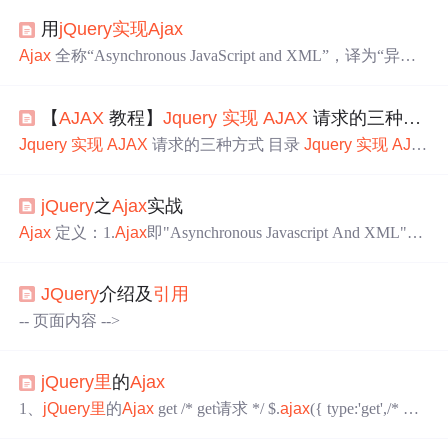
用
jQuery
实现
Ajax
Ajax
全称“Asynchronous JavaScript and XML”，译为“异步 J
avaScript 和 XML”，程序员们习惯称之为“阿贾克斯”，它
并不是一种技术，而是多种技术的综合体，其中包括 JavaS
【
AJAX
教程】
Jquery
实现
AJAX
请求的三种方式
cript、XML、JSON、DOM、CSS、HTML 以及最重要的
XMLHttpRequest 对象。通过
Ajax
可以异步从服务器请求
Jquery
实现
AJAX
请求的三种方式 目录
Jquery
实现
AJA
数据并将数据更新到网页中，整个过程不需要重载（刷
X
请求的三种方式 简介
项目
准备 $.get()方法 $.post()方法 $.
新）整个网页，可以将网页的内容更快的呈现给用户。 这
ajax
()方法
项目
演示 相关文章【
AJAX
教程】JS 原生
AJA
里
的异步是指，当程序执行到
Ajax
代码时，将
jQuery
之
Ajax
实战
X
请求 简介
JQuery
脚本库
里
所提供的
AJAX
提交的方法
有很多，但主要的方法有 $.get(), $.post(), $.
ajax
()。其中 $.
Ajax
定义：1.
Ajax
即"Asynchronous Javascript And XML"，
ajax
() 是前两种方法的底层
实现
，可以提供比前两者更多
（异步JavaScript和XML），是一种创建交互式网页应用的
的属性与参数设置，如果需要高级的...
网页开发技术。 2.特点： a.
Ajax
是一种用于创建快速动态
JQuery
介绍及
引用
网页的技术。 b.
Ajax
是一种无须重新加载整个网页，能够
刷新部分网页的技术。 c.通过在后台与服务器进行少量数
-- 页面内容 -->
据交换，
Ajax
可以使网页
实现
异步更新。 d.传统网页如果
要更新...
jQuery
里
的
Ajax
1、
jQuery
里
的
Ajax
get /* get请求 */ $.
ajax
({ type:'get',/* 以
什么方式时get/post */ url: 'text.txt',/* 发送请求或者发送数据