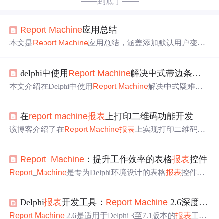
——到底了——
Report
Machine
应用总结
本文是
Report
Machine
应用总结，涵盖添加默认用户变
量、
报表
预览设计打印，以及
报表
数据集和模板文件配置
等内容，聚焦该应用在信息技术领域的关键操作与功能。
delphi中使用
Report
Machine
解决中式带边条及固定行的疑难
本文介绍在Delphi中使用
Report
Machine
解决中式疑难
报
表
。该
报表
格式无规律，内容来自三张表。其个人资料格
式简单，家属关系行数固定为6行，工作简历在大框中放记
在
report
machine
报表
上打印二维码功能开发
录集且有标头，左侧边条让初学者头疼。文中给出解决思
路，方案兼容Fast
Report
，下篇待更新。
该博客介绍了在
Report
Machine
报表
上实现打印二维码功
能的开发过程。用到二维码生成单元DelphiZXIngQRCode.
pas编写生成函数，调用函数生成打印小票ID二维码，编辑
Report
_
Machine
：提升工作效率的表格
报表
控件
报表
文件格式，添加图片控件、设置
报表
事件并调用图片
代码，保存后即可实现
报表
打印二维码。
Report
_
Machine
是专为Delphi环境设计的表格
报表
控件。
它操作简便、功能强大、兼容性好且开源免费。手册提供
安装配置、
报表
设计的详细步骤与技巧，还包含注意事
Delphi
报表
开发工具：
Report
Machine
2.6深度解析
项。可用于企业内部
报表
、政府公共服务、教育培训等场
景，能提升工作效率。
Report
Machine
2.6是适用于Delphi 3至7.1版本的
报表
工