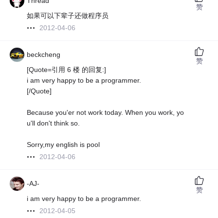
Thread
赞
如果可以下辈子还做程序员
2012-04-06
beckcheng
赞
[Quote=引用 6 楼 的回复:]
i am very happy to be a programmer.
[/Quote]
Because you'er not work today. When you work, yo
u'll don't think so.
Sorry,my english is pool
2012-04-06
-AJ-
赞
i am very happy to be a programmer.
2012-04-05