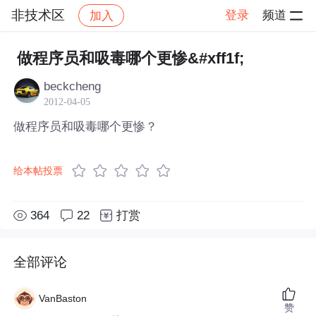
非技术区
登录
频道
加入
帖子详情
社区
非技术区
做程序员和吸毒哪个更惨&#xff1f;
beckcheng
2012-04-05
做程序员和吸毒哪个更惨？
给本帖投票
364
22
打赏
全部评论
VanBaston
赞