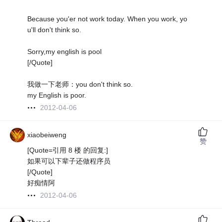
Because you'er not work today. When you work, yo
u'll don't think so.
Sorry,my english is pool
[/Quote]
我做一下老师：you don't think so.
my English is poor.
2012-04-06
xiaobeiweng
赞
[Quote=引用 8 楼 的回复:]
如果可以下辈子还做程序员
[/Quote]
好痴情阿
2012-04-06