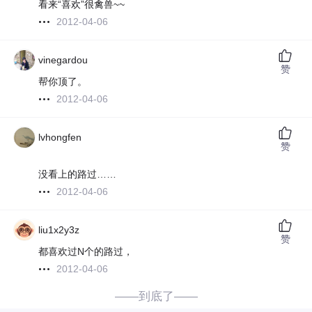
看来“喜欢”很禽兽~~
2012-04-06
vinegardou
赞
帮你顶了。
2012-04-06
lvhongfen
赞
没看上的路过……
2012-04-06
liu1x2y3z
赞
都喜欢过N个的路过，
2012-04-06
——到底了——