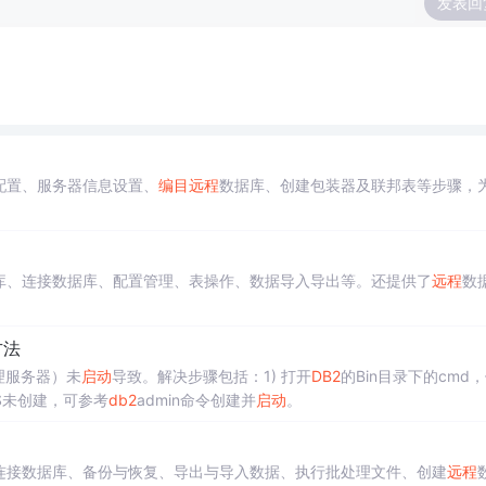
发表回
配置、服务器信息设置、
编目
远程
数据库、创建包装器及联邦表等步骤，
库、连接数据库、配置管理、表操作、数据导入导出等。还提供了
远程
数
方法
理服务器）未
启动
导致。解决步骤包括：1) 打开
DB2
的Bin目录下的cmd
AS未创建，可参考
db2
admin命令创建并
启动
。
连接数据库、备份与恢复、导出与导入数据、执行批处理文件、创建
远程