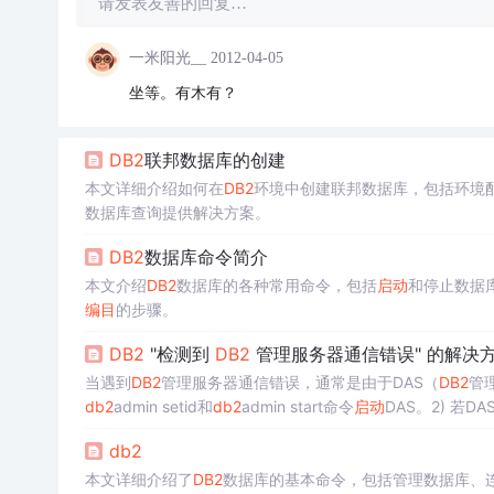
请发表友善的回复…
一米阳光__
2012-04-05
坐等。有木有？
DB2
联邦数据库的创建
本文详细介绍如何在
DB2
环境中创建联邦数据库，包括环境
数据库查询提供解决方案。
DB2
数据库命令简介
本文介绍
DB2
数据库的各种常用命令，包括
启动
和停止数据
编目
的步骤。
DB2
"检测到
DB2
管理服务器通信错误" 的解决
当遇到
DB2
管理服务器通信错误，通常是由于DAS（
DB2
管
db2
admin setid和
db2
admin start命令
启动
DAS。2) 若D
db2
本文详细介绍了
DB2
数据库的基本命令，包括管理数据库、