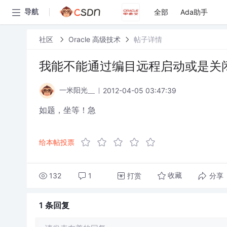
全部
Ada助手
导航
社区
Oracle 高级技术
帖子详情
我能不能通过编目远程启动或是关闭
2012-04-05 03:47:39
一米阳光__
如题，坐等！急
给本帖投票
132
1
打赏
分享
收藏
1 条
回复