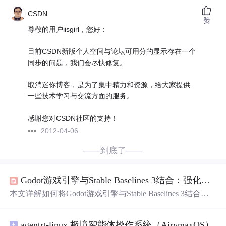
CSDN
赞
尊敬的用户iisgirl，您好：
目前CSDN新版个人空间与论坛可用分的显示存在一个
同步的问题，我们会尽快修复。
取消迷你博客，是为了集中精力和资源，给大家提供
一些技术学习与交流方面的服务。
感谢您对CSDN社区的支持！
2012-04-06
——到底了——
Godot游戏引擎与Stable Baselines 3结合：强化学习AI训练实战指南
本文详解如何将Godot游戏引擎与Stable Baselines 3结合，
构建可训练的AI智能体。涵盖环境搭建（Godot 4.x插件、g
RPC通信）、观察/动作/奖励空间设计（RayCastSensor、N
agentrt-linux 极境智能体操作系统（AirymaxOS）
odeSensor等）、PPO算法训练调优、TensorBoard监控、平