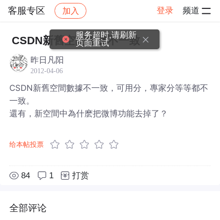
客服专区
登录
频道
加入
帖子详情
社区
客服专区
服务超时,请刷新
CSDN新舊空間數據不一致
页面重试
昨日凡阳
2012-04-06
CSDN新舊空間數據不一致，可用分，專家分等等都不
一致。
還有，新空間中為什麽把微博功能去掉了？
给本帖投票
84
1
打赏
全部评论