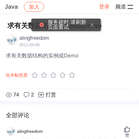
Java
登录
频道
加入
帖子详情
社区
Java
服务超时,请刷新
求有关数据结构的实例或Demo
页面重试
alingfreedom
2012-04-06
求有关数据结构的实例或Demo
给本帖投票
74
2
打赏
全部评论
alingfreedom
赞