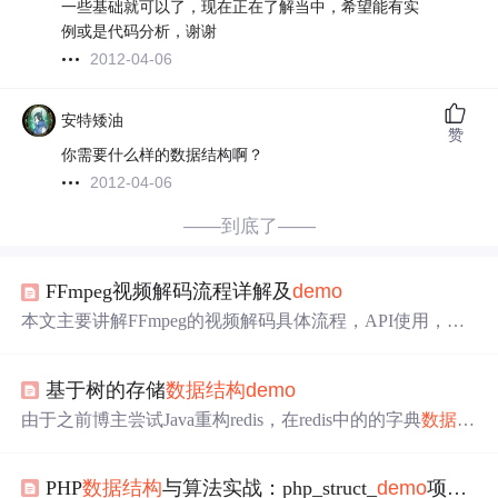
一些基础就可以了，现在正在了解当中，希望能有实
例或是代码分析，谢谢
2012-04-06
安特矮油
赞
你需要什么样的数据结构啊？
2012-04-06
——到底了——
FFmpeg视频解码流程详解及
demo
本文主要讲解FFmpeg的视频解码具体流程，API使用，以
及相关结构体介绍。最后再以一个非常简单的
demo
演示将
一个mp4格式的视频文件解码为原始数据yuv文件。
基于树的存储
数据结构
demo
由于之前博主尝试Java重构redis，在redis中的的字典
数据结
构
底层也是采用数组实现，字典中存在两个hash表，一个
是用于存储数据，另一个被用于rehash扩容为前者两倍。但
PHP
数据结构
与算法实战：php_struct_
demo
项目解读
是我注意到了在redis的
数据结构
中，并没有像Java集合类