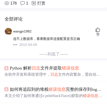
176
1
打赏
全部评论
wangjn1982
赞
连不上数据库，看看数据库连接配置是否正确
2012-04-09
——到底了——
Python 解析
日志
文件并提取
错误信息
在软件开发和系统管理中，
日志
文件内容繁杂，需自动化
解析。本文介绍用Python编写脚本解析
日志
文件并提取
错
误信息
的方法，包括读取
日志
文件、解析
日志
条目、提取
如何将追踪到的堆栈
错误信息
完整的保存到log4j
日
错误信息
等步骤，还给出完整示例代码，可根据需求扩展
功能。
本文介绍了如何将通过e.printStackTrace()获取的
错误信息
，
完整地保存到log4j
日志
中，以替代直接输出到catalina.out文
件。提供了一个自定义的getTrace方法，将堆栈跟踪转换为