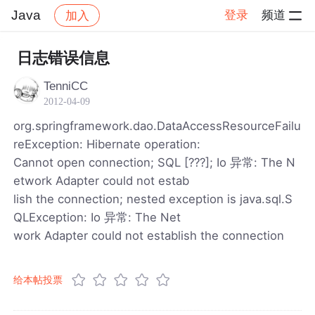
Java
登录
频道
加入
帖子详情
社区
Java
日志错误信息
TenniCC
2012-04-09
org.springframework.dao.DataAccessResourceFailu
reException: Hibernate operation:
Cannot open connection; SQL [???]; Io 异常: The N
etwork Adapter could not estab
lish the connection; nested exception is java.sql.S
QLException: Io 异常: The Net
work Adapter could not establish the connection
给本帖投票