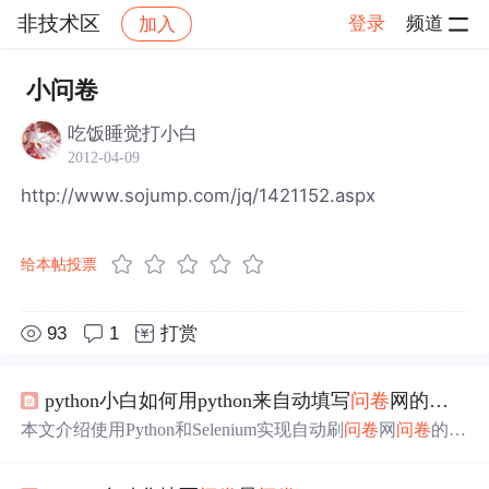
非技术区
登录
频道
加入
帖子详情
社区
非技术区
小问卷
吃饭睡觉打小白
2012-04-09
http://www.sojump.com/jq/1421152.aspx
给本帖投票
93
1
打赏
python小白如何用python来自动填写
问卷
网的
问卷
呢
本文介绍使用Python和Selenium实现自动刷
问卷
网
问卷
的方
法，包括Chome驱动下载及代码修改指南，适用于不锁IP
场景。