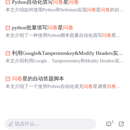
Python自动化填写
问卷
星
问卷
本文介绍如何使用Python和Selenium实现
问卷
星
问卷
的自动
化填写，包括单选题、多选题及李克特量表题等常见题
型，并提供完整的代码示例。
python批量填写
问卷
星
问卷
本文介绍了一种使用Python脚本批量自动化填写
问卷
星
问
卷
的方法。通过分析
问卷
星的提交请求，解析必要的参
数，如URL、答案格式、时间戳等，利用requests库发送PO
利用Google&Tampermonkey&Modify Headers实现
问
ST请求，实现了在指定次数下自动填写
问卷
的功能。同
时，文章提供了代码示例，包括如何随机更换IP以避免验
本文介绍利用Google、Tampermonkey和Modify Headers实现
证码的出现。
问卷
星调查
问卷
自动填写提交的方法。需下载谷歌浏览
器、Tampermonkey插件、Modify Headers插件等，导入含
问卷
星的自动答题脚本
不同IP的json文件和刷
问卷
脚本。准备好后按流程操作，还
可修改源码满足需求，解决智能验证问题。
本文介绍了一个使用Python自动化填充
问卷
星调查
问卷
的
方法。通过解析
问卷
页面，随机选择答案，并提交
问卷
，
实现了批量自动回答的功能。文章详细展示了代码实现过
程，包括获取
问卷
URL、解析问题和选项、构造提交数据
及提交答案。
1
说点什么…