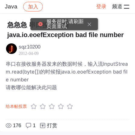
Java
登录
频道
加入
帖子详情
社区
Java
服务超时,请刷新
急急急 串口接收数据
页面重试
java.io.eoefException bad file number
sqz10200
2012-04-09
串口在接收服务器发来的数据时候，输入流InputStrea
m.read(byte[])的时候报java.io.eoefException bad fil
e number
请教哪位能解决此问题
给本帖投票
176
1
打赏