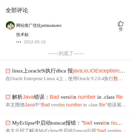
全部评论
网站推广优化yetaoaiueo
赞
技术贴
2012-05-15
——到底了——
linux上oracle9i执行dbca 报
java
.
io
.
IO
Except
io
n
:
Bad
在Oracle Enterprise Linux 4上，使用Oracle 9.2.0.4执行
数据
库配置助手(DBCA)创建
数据
库时遇到错误：
java
.
io
.
IO
Exc
ept
io
n
:
Bad
file
descriptor。根据Oracle Metalink文档316746.
解析
Java
错误：
Bad
vers
io
n
number
in .class
file
1，该问题可能由gcc/g++编译问题引起。解决方案是将系
统中原有的gcc和g++重命名，然后执行relink all操作，以解
本文围绕
Java
中“
Bad
vers
io
n
number
in .class
file
”错误展
决不兼容问题。经过此步骤，DBCA能够正常创建
数据
开，介绍了
Java
版本不兼容的原因与现象，详解了.class文
库。
件版本检查机制，分析了JDK版本不匹配的问题及解决办
MyEclipse中启动tomcat报错："
bad
vers
io
n
number
i
法，还阐述了类路径管理与错误排查技巧，最后给出解决
该错误的综合方法。
本文介绍了解决MyEclipse中启动Tomcat出现“
bad
vers
io
n
n