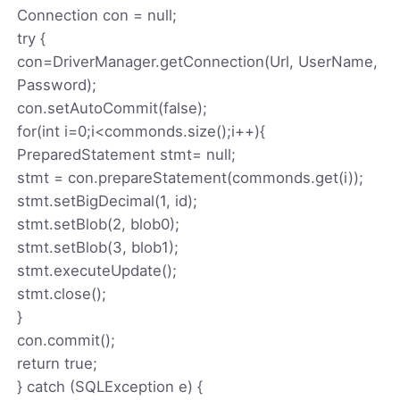
Connection con = null;
try {
con=DriverManager.getConnection(Url, UserName,
Password);
con.setAutoCommit(false);
for(int i=0;i<commonds.size();i++){
PreparedStatement stmt= null;
stmt = con.prepareStatement(commonds.get(i));
stmt.setBigDecimal(1, id);
stmt.setBlob(2, blob0);
stmt.setBlob(3, blob1);
stmt.executeUpdate();
stmt.close();
}
con.commit();
return true;
} catch (SQLException e) {