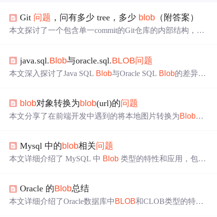
Git
问题
，问有多少 tree，多少
blob
（附答案）
本文探讨了一个包含单一commit的Git仓库的内部结构，分
析了其中的tree和
blob
数量，并附带推荐了一篇关于GitHub
平台红利的文章。
java.sql.
Blob
与oracle.sql.
BLOB
问题
本文深入探讨了Java SQL
Blob
与Oracle SQL
Blob
的差异，
详细介绍了如何在不同版本的JDBC中操作
Blob
数据，特别
是针对
Blob
的读写操作在不同JDBC版本中的变化，以及如
blob
对象转换为
blob
(url)的
问题
何通过特定API解决类型不匹配
问题
。
本文分享了在前端开发中遇到的将本地图片转换为
Blob
对
象上传至后台的
问题
及解决方案，详细介绍了如何将Base6
4编码转换为
Blob
对象，并通过window.URL.createObjectU
Mysql 中的
blob
相关
问题
RL方法创建
Blob
链接。
本文详细介绍了 MySQL 中
Blob
类型的特性和应用，包括
不同
Blob
子类型的存储限制，如何在数据库中存储和检索
Blob
数据，以及 charset 设置、max_allowed_packet 参数对
Oracle 的
Blob
总结
Blob
操作的影响，并讨论了效率
问题
。
本文详细介绍了Oracle数据库中
BLOB
和CLOB类型的特性
及使用方法，包括它们的定义、适用场景、初始化方法以