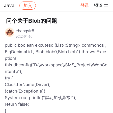
Java
登录
频道
加入
帖子详情
社区
Java
问个关于Blob的问题
changsir8
2012-04-10
public boolean excutesql(List<String> commonds ,
BigDecimal id , Blob blob0,Blob blob1) throws Exce
ption{
this.dbconfig("D:\\workspace\\SMS_Project\\WebCo
ntent\\");
try {
Class.forName(Dirver);
}catch(Exception e){
System.out.println("驱动加载异常!");
return false;
}