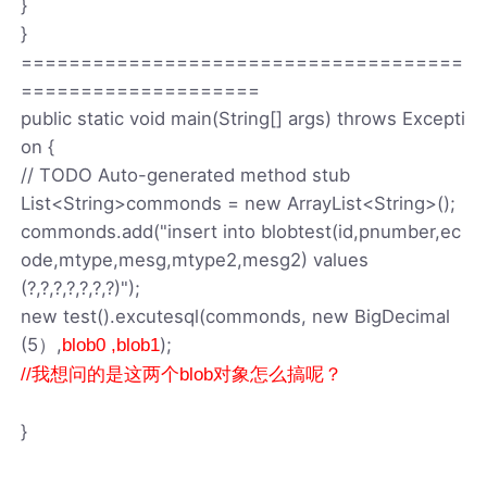
}
}
=====================================
====================
public static void main(String[] args) throws Excepti
on {
// TODO Auto-generated method stub
List<String>commonds = new ArrayList<String>();
commonds.add("insert into blobtest(id,pnumber,ec
ode,mtype,mesg,mtype2,mesg2) values
(?,?,?,?,?,?,?)");
new test().excutesql(commonds, new BigDecimal
(5）,
);
blob0 ,blob1
//我想问的是这两个blob对象怎么搞呢？
}