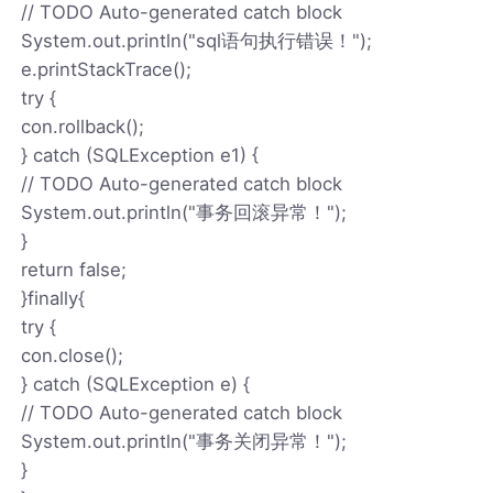
// TODO Auto-generated catch block
System.out.println("sql语句执行错误！");
e.printStackTrace();
try {
con.rollback();
} catch (SQLException e1) {
// TODO Auto-generated catch block
System.out.println("事务回滚异常！");
}
return false;
}finally{
try {
con.close();
} catch (SQLException e) {
// TODO Auto-generated catch block
System.out.println("事务关闭异常！");
}