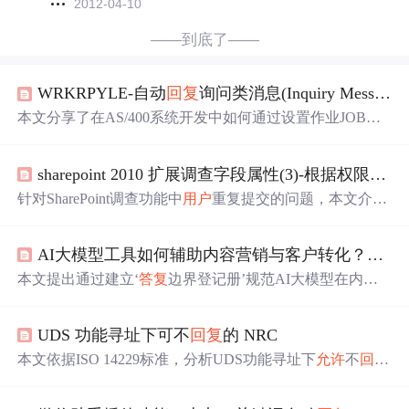
2012-04-10
——到底了——
WRKRPYLE-自动
回复
询问类消息(Inquiry Message)
本文分享了在AS/400系统开发中如何通过设置作业JOBD
的INQMSGRPY选项，实现自动
回复
InquiryMessage的方
法，包括消息
答复
缺省法和系统
答复
列表法，以及如何使
sharepoint 2010 扩展调查字段属性(3)-根据权限设置是否
用BCHJOB和SBMJOB命令结合缺省
答复
法，以达到自动
回复
与机器和JOBD无关性的目的。
针对SharePoint调查功能中
用户
重复提交的问题，本文介绍
了一种无需编程即可实现的解决方案。通过创建
一个
配置
表来管理调查权限，当
用户
完成调查后，系统会自动隐藏“
AI大模型工具如何辅助内容营销与客户转化？先建立“
答复
此调查”按钮。
本文提出通过建立‘
答复
边界登记册’规范AI大模型在内容
营销与客户转化中的应用。强调按风险等级而非渠道分类
用户
问题，明确
允许
/禁止表达、所需证据及转人工条件；
UDS 功能寻址下可不
回复
的 NRC
主张‘先判边界、后写草案’流程，要求保存
答复
依据与资
料版本，并用四问法校验输出合规性。核心目标是平衡响
本文依据ISO 14229标准，分析UDS功能寻址下
允许
不
回复
应效率与法律合规、承诺可控性，避免模型越界导致信任
的五类NRC。核心规则是：仅拟响应的ECU才应
答复
，其
损耗。
余可静默。这五类NRC均表示‘非目标ECU’，如服务不支