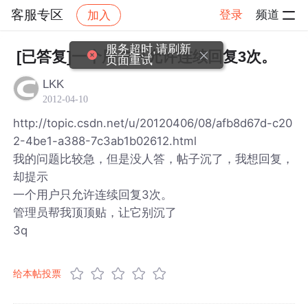
客服专区
登录
频道
加入
帖子详情
社区
客服专区
服务超时,请刷新
[已答复]一个用户只允许连续回复3次。
页面重试
LKK
2012-04-10
http://topic.csdn.net/u/20120406/08/afb8d67d-c20
2-4be1-a388-7c3ab1b02612.html
我的问题比较急，但是没人答，帖子沉了，我想回复，
却提示
一个用户只允许连续回复3次。
管理员帮我顶顶贴，让它别沉了
3q
给本帖投票