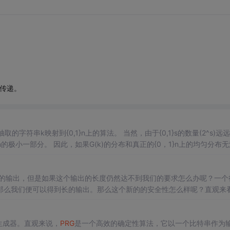
数传递。
射到{0,1}n上的算法。 当然，由于{0,1}s的数量(2^s)远远小于
布和真正的{0，1}n上的均匀分布无法分
的输出，但是如果这个输出的长度仍然达不到我们的要求怎么办呢？一个
那么我们便可以得到长的输出。那么这个新的的安全性怎么样呢？直观来
似乎只要不是很大，是安全的就可以保证安全的。事实上，我们有如下定理： 定理1：如果存在一个安全的
PRG
，那么个拼起来得到
即伪随机生成器。直观来说，
PRG
是一个高效的确定性算法，它以一个比特串作为