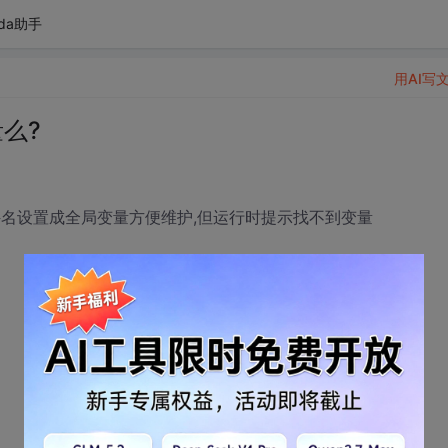
da助手
用AI写
么?
件名设置成全局变量方便维护,但运行时提示找不到变量