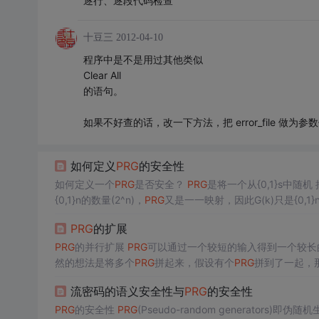
逐行、逐段代码检查
十豆三
2012-04-10
程序中是不是用过其他类似
Clear All
的语句。
如果不好查的话，改一下方法，把 error_file 做为参
如何定义
PRG
的安全性
如何定义一个
PRG
是否安全？
PRG
是将一个从{0,1}s中随机 抽取的字符串k映
{0,1}n的数量(2^n)，
PRG
又是一一映射，因此G(k)只是{0,1}n的极小一部分。 因此，如果G(k)的分
辨(indistinguishable)，就称
PRG
是一种安全的算法。因...
PRG
的扩展
PRG
的并行扩展
PRG
可以通过一个较短的输入得到一个较长
然的想法是将多个
PRG
拼起来，假设有个
PRG
拼到了一起，
流密码的语义安全性与
PRG
的安全性
的
PRG
就是安全的...
PRG
的安全性
PRG
(Pseudo-random generators)