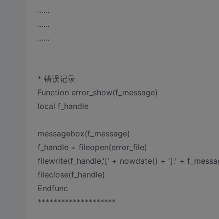
......
......
......
* 错误记录
Function error_show(f_message)
local f_handle
messagebox(f_message)
f_handle = fileopen(error_file)
filewrite(f_handle,'[' + nowdate() + ']:' + f_messa
fileclose(f_handle)
Endfunc
********************