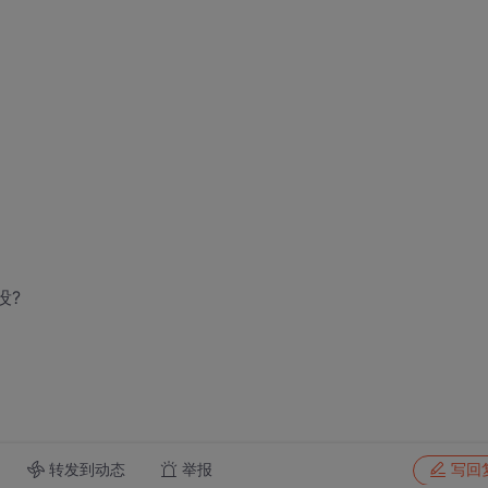
没?
转发到动态
举报
写回