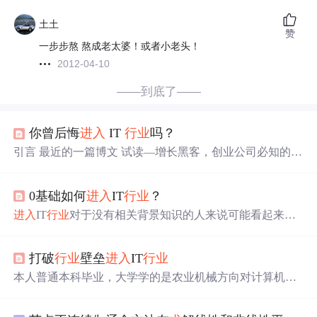
土土
赞
一步步熬 熬成老太婆！或者小老头！
2012-04-10
——到底了——
你曾后悔
进入
IT
行业
吗？
引言 最近的一篇博文 试读—增长黑客，创业公司必知的
“黑科技”，有朋友问到“你曾后悔
进入
IT
行业
吗？”引发了
写这篇文章的想法。你曾后悔
进入
IT
行业
吗？这不是两句
0基础如何
进入
IT
行业
？
话能说完的，相信很多入行多年的程序猿看到这个问题都
不免有些沉思吧？我为什么会
进入
IT
行业
？ 我选择IT
行业
进入
IT
行业
对于没有相关背景知识的人来说可能看起来像
就因为初中班主任的一句话“21世纪不会计算机就是文
是一次非常具有挑战性的任务。然而，没有必要感到失望
盲”。因为这一句话我决定学好计算机。 我出生在吉林省
或气馁。事实上，成功
进入
IT
行业
是完全可能的，即使你
吉林市（全国唯一一个省和
打破
行业
壁垒
进入
IT
行业
没有任何相关背景知识。关键在于采取一些特定的方法和
技巧，以帮助你实现这一目标。本文将介绍一些有效的方
本人普通本科毕业，大学学的是农业机械方向对计算机编
法，以帮助没有相关背景知识的人成功地踏入IT
行业
。
程软件设计一窍不通，而且网上铺天盖地的说程序员光
头，累死，996等标签让我开始对IT
行业
是厌恶的，但是本