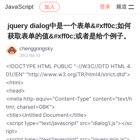
JavaScript
登录
频道
加入
帖子详情
社区
JavaScript
jquery dialog中是一个表单&#xff0c;如何
获取表单的值&#xff0c;或者是给个例子。
chenggongsky
2012-04-10
<!DOCTYPE HTML PUBLIC "-//W3C//DTD HTML 4.
01//EN" "http://www.w3.org/TR/html4/strict.dtd">
<html>
<head>
<meta http-equiv="Content-Type" content="text/h
tml; charset=GBK">
<title>Untitled Document</title>
<script type="text/javascript" src="dialog1.js"></sc
ript>
<script type="text/javascript" src="jquery.min.js">