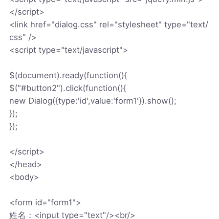
</script>
<link href="dialog.css" rel="stylesheet" type="text/
css" />
<script type="text/javascript">
$(document).ready(function(){
$("#button2").click(function(){
new Dialog({type:'id',value:'form1'}).show();
});
});
</script>
</head>
<body>
<form id="form1">
姓名：<input type="text"/><br/>