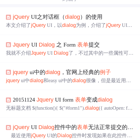
jQuery
UI之对话框（
dialog
）的使用
本文介绍了
jQuery
UI，以
dialog
为例，介绍了
jQuery
UI中
小部件的基本使用方法。
Jquery
UI
Dialog
之 Form
表单
提交
我就不介绍
Jquery
UI
Dialog
了，不过其中的一些属性可以
到这里去找：http://www.cnblogs.com/bestfc/archive/2009/06/
08/1498742.html。 比较全面喔。（我也是在这里看的，哈
jquery
ui中的
dialog
，官网上经典的
例子
哈。） 至于需要引入什么文件，我的不说了。给个网站:htt
p://www.cnblogs.com/haogj/archive/2011/02/16/1
jquery
ui中
dialog
和easy ui中的
dialog
很像，但是最近用到
的时候全然没有印象，一段时间不用就忘记了，这篇随笔
介绍一下这个控件。 1.实例 官网源代码中给出了一些实
20151124
Jquery
UI form
表单
变成
dialog
例，首先看看实
无标题文档 $(function(){ $("#form1").
dialog
({ autoOpen: fals
e,//设置属性，不自动弹出对话框 title:"欢迎登录",//设置
dial
og
标题 height: 300,//高度 width: 350,//宽度，其余属性都为
jQuery
UI
Dialog
控件中的
表单
无法正常提交的解决方法
默认
最近使用
jQuery
UI的
Dialog
控件时发现如果在此控件放