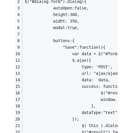
$("#dialog-form").dialog({
			autoOpen:false,
			height:300,
			widht: 350,
			modal:true,
			buttons:{
				"Save":function(){
					var data = $("#form1").s
					$.ajax({
						type: 'POST',
						url: "ajax/ajaxhan
						data:  data,  
						success: function(msg
								$("#res
								window.lo
							},
						dataType:"text"
					});
						$("#result").fadeOut