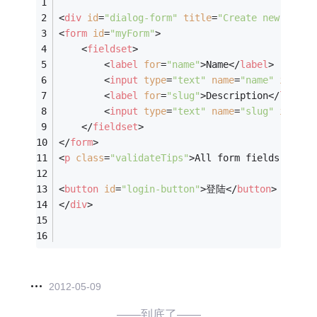
<
div
id
=
"dialog-form"
title
=
"Create new user"
<
form
id
=
"myForm"
>
<
fieldset
>
<
label
for
=
"name"
>
Name
</
label
>
<
input
type
=
"text"
name
=
"name"
id
=
"na
<
label
for
=
"slug"
>
Description
</
label
>
<
input
type
=
"text"
name
=
"slug"
id
=
"sl
</
fieldset
>
</
form
>
<
p
class
=
"validateTips"
>
All form fields are r
<
button
id
=
"login-button"
>
登陆
</
button
>
</
div
>
2012-05-09
——到底了——