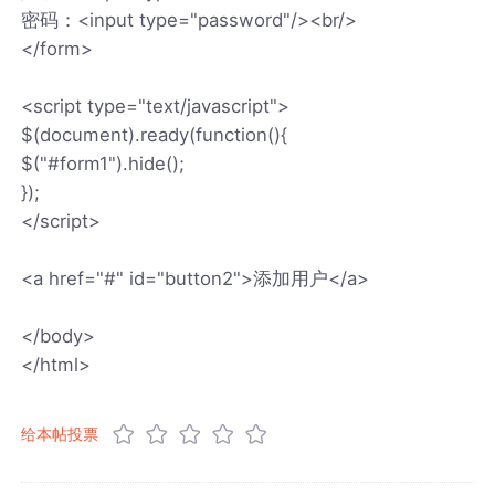
密码：<input type="password"/><br/>
</form>
<script type="text/javascript">
$(document).ready(function(){
$("#form1").hide();
});
</script>
<a href="#" id="button2">添加用户</a>
</body>
</html>
给本帖投票