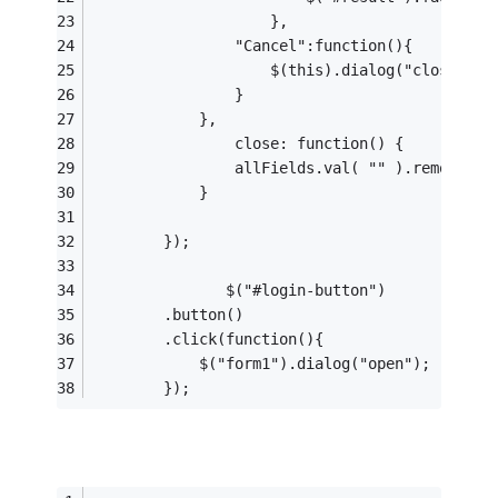
					},
				"Cancel":function(){
					$(this).dialog("close");
				}
			},
				close: function() {
				allFields.val( "" ).removeCl
			}
		});
               $("#login-button")
		.button()
		.click(function(){
			$("form1").dialog("open");
		});