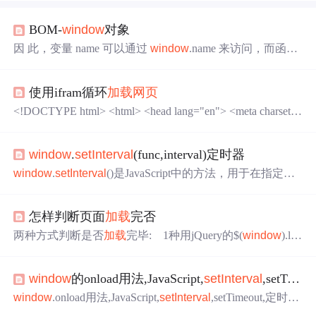
BOM-
window
对象
因 此，变量 name 可以通过
window
.name 来访问，而函数
sayName()也可以通过
window
.sayName()来访 问。使用 aler
t()、confirm()和 prompt()方法，可以让浏览器调用系统对话
使用ifram循环
加载
网页
框向用户显示消息。此外，这些对话框都是同步的模态对
话框，即在它们显示的时候，代码
会
停止
执行
，在它们 消
<!DOCTYPE html> <html> <head lang="en"> <meta charset
失以后，代码才
会
恢复
执行
。reload() 重新
加载
当前显示的
="utf-8"> <meta http-equiv="X-UA-Compatible" content="IE=
页面，参数可以为boolean类型，默认为false，表示以最有
edge"> <meta name="viewport" content="width=...
效方式重新
加载
，可能 从缓存中直接
加载
。
window
.
setInterval
(func,interval)定时器
window
.
setInterval
()是JavaScript中的方法，用于在指定的
时间间隔重复
执行
某个函数或代码块。它接受两个参数，
第一个参数是要
执行
的函数或代码块，第二个参数是时间
怎样判断页面
加载
完否
间隔（以毫秒为单位）。另外，可以使用匿名函数作为第
一个参数来实现更复杂的功能。上述代码中，匿名函数内
两种方式判断是否
加载
完毕: 1种用jQuery的$(
window
).loa
部获取当前时间并更新页面上id为"time"的元素的内容。上
d(function(){}) 2种用比较原始的js写法:document.readyStat
述代码将
会
在页面
加载
后每隔1秒打印一次"Hello, world!
e=="complete" ;这种方式要注意使用一个interval来循环操
window
的onload用法,JavaScript,
setInterval
,setTimeout,定时器
作; 这里我就直接上图了;里面都有说明: ...
window
.onload用法,JavaScript,
setInterval
,setTimeout,定时器
&lt;!DOCTYPE html&gt; &lt;html&gt; &lt;head&gt; &lt;meta c