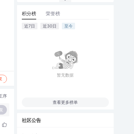
积分榜
荣誉榜
近7日
近30日
至今
暂无数据
复
正序
查看更多榜单
复
社区公告