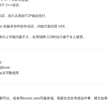
 C++语言。
话，自己从原始TCP做起也行。
er 的版本控件软件试试，功能方面仿照 VSS 。
。B/S上可能问题不大，在局域网 C/S时估计难于令人接受。
b
的xml
hp去写数据库
ket都可以。或者用boost::asio写服务端。我最近也在考虑这件事。楼主如