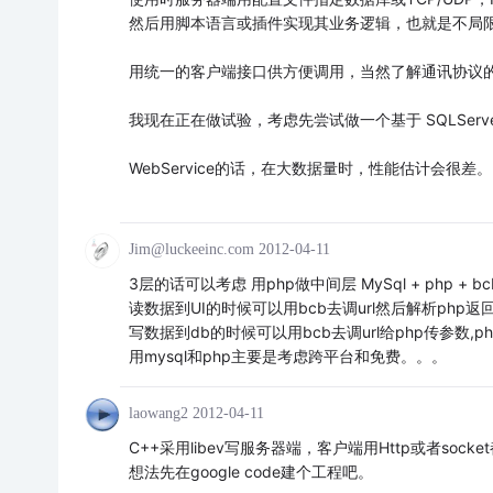
然后用脚本语言或插件实现其业务逻辑，也就是不局限于
用统一的客户端接口供方便调用，当然了解通讯协议的
我现在正在做试验，考虑先尝试做一个基于 SQLServ
WebService的话，在大数据量时，性能估计会很差
Jim@luckeeinc.com
2012-04-11
3层的话可以考虑 用php做中间层 MySql + php + bc
读数据到UI的时候可以用bcb去调url然后解析php返回
写数据到db的时候可以用bcb去调url给php传参数,p
用mysql和php主要是考虑跨平台和免费。。。
laowang2
2012-04-11
C++采用libev写服务器端，客户端用Http或者soc
想法先在google code建个工程吧。