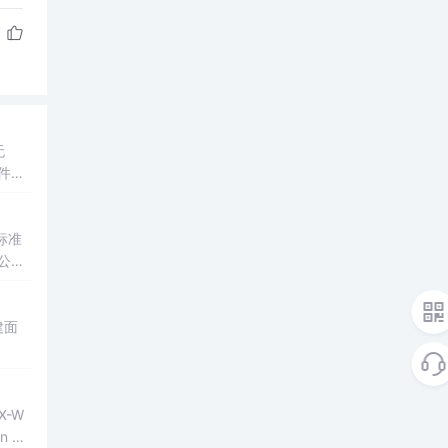
无
之间
公共
建面
n V