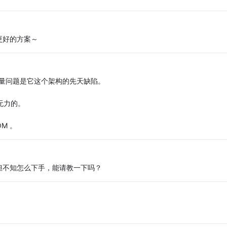
更好的方案～
据量问题是它这个架构的先天缺陷。
心无力的。
M 。
但不知怎么下手，能请教一下吗？