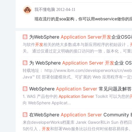
我不懂电脑
2012-04-11
现在流行的是soa架构，你可以用webservice做你的应
为WebSphere
Application
Server
开发
企业OSG
与软件
开发
相关的绝大多数成本与新应用程序的初始设计，
关。 通过仅通过定义明确的接口访问的一致，版本化，可重用的模块设计和构建应用程序和应用程序套件，可以降低复杂性，并在软件首
次发布后提供最大的灵活性来维护和发展该软件。 模块化
为 WebSphere
Application
Server
开发
企业 OS
进行划分，而团队可以专注于自...
转载地址： http://www.ibm.com/developerworks/cn/websphere/techjournal/1007_robinson/1007_robinson.html 简介： 使用标准
Java™ EE 部署创建模块式、可扩展的 Web 应用程
模块以便在多个企业应用程序之间...
WebSphere
Application
Server
常见问题及解答
1. WAS 产品包中的
Application
Server
Toolkit 可以为您的
向 WebSphere Applicat...
在WebSphere
Application
Server
Community E
来自developerWorks档案库 Jarek Gawor和Lin Sun 存档日期：2019年5月13日 | 首次发布：2007年9月25日 通过Java™EE 5和JAX-W
S的引入，
开发
和部署Web服务比以往任何时候都容易得多。 了