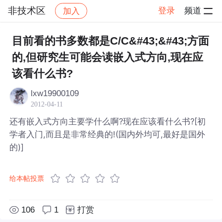
非技术区
登录
频道
加入
帖子详情
社区
非技术区
目前看的书多数都是C/C&#43;&#43;方面
的,但研究生可能会读嵌入式方向,现在应
该看什么书?
lxw19900109
2012-04-11
还有嵌入式方向主要学什么啊?现在应该看什么书?[初
学者入门,而且是非常经典的!(国内外均可,最好是国外
的)]
给本帖投票
106
1
打赏