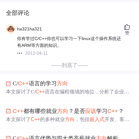
全部评论
ha321ha321
赞
你有学过C/C++你也可以学习一下linux这个操作系统还
有ARM等方面的知识。
2012-04-11
——到底了——
C/
C++
语言的学习
方向
本文探讨了C/
C++
语言在编程领域的地位，分析了企业对
C/
C++
程序员的技能需求，强调了网络通信、
嵌入式
和Lin
ux服务器开发的重要性。并指出，尽管C/
C++
学习难度较
C++
都有哪些就业
方向
？是否
应该
学习
C++
？
大，但其在数据处理和高性能服务开发中的核心地位。同
时，提醒学习者要关注实际项目需求，避免盲目追求潮流
本文探讨了
C++
的多种就业
方向
，包括
嵌入式
开发、客户
技术。
端开发、游戏开发、音视频开发和服务端开发，并分析了
各领域的就业前景。建议根据个人兴趣选择，并分享了
C+
C/
C++
语言优势与四大类高薪就业
方向
解析
+
的学习资源，包括经典图
书
推荐。
C++
在音视频、游戏和