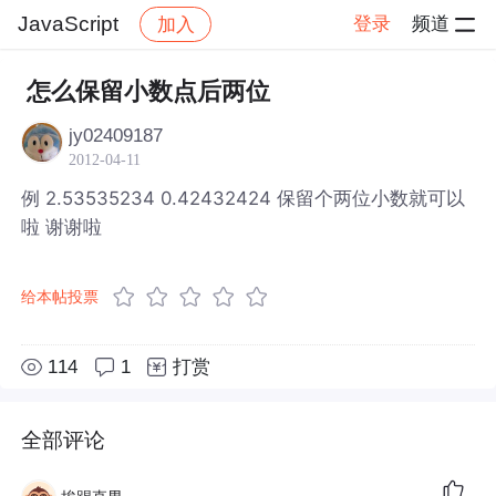
JavaScript
登录
频道
加入
帖子详情
社区
JavaScript
怎么保留小数点后两位
jy02409187
2012-04-11
例 2.53535234 0.42432424 保留个两位小数就可以
啦 谢谢啦
给本帖投票
114
1
打赏
全部评论