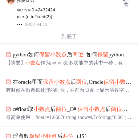
挨踢直男
赞
var n = 0.42432424
alert(n.toFixed(2))
2012-04-11
——到底了——
python如何
保留
小数点
后
两位
_如何
保留
python
小数
【摘要】
小数点
作为python众多功能中的其中一种，有着
不可或缺的地位，那么如何
保留
python
小数点
后
两位
？这
样的实际操作才是你应该掌握的，这些内容也许对python
在oracle里面
保留
小数点
后
两位
,Oracle
保留
小数点
后
学习有帮助，毕竟实践出真知，所以你要知道如何
保留
pyt
hon
小数点
后
两位
？这样的实际操作才是你应该掌握的。
有时候在做数据处理的时候，在前台页面上显示的数字需
一、如何
保留
python
小数点
后
两位
——
保留
两位
小数，并
要
保留
小数点
的后
两位
，不足
两位
的用0代替，这个时候就
做四舍五入处理方法一：使用字符串格式化a = 12.345print
需要对数据做一些处理了。如果只用round(value,2)(四舍五
(...
c#float取
小数点
后
两位
_C#
保留
小数点
后
两位
（方
入)和trunc(value,2)(不四舍五入)这两个函数中的任意一个的
话，会有些许缺陷。就是在尾数为0的时候，这个0会被省
最简单使用：float i=1.6667f;string show=i.ToString("0.00"); //
略掉。比如round(1/2,2) ,结果是0.5，而不是想要的0.50，这
结果1.67(四舍五入)其他类似方法：string show=i.ToString
个时候就要想其它办法了。一、在...
("F");//"F2","f" 不区分大小写string show=String.Format("{0:
浮点数
保留
小数点
后
两位
（JS）
F}",i);//也可以为F2,或者"{0:0.00}float j=Math.Round(i,2)...