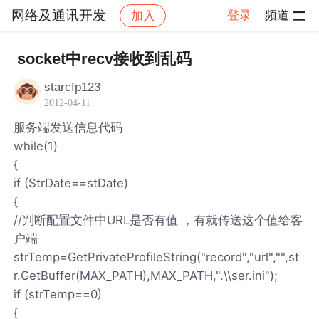
网络及通讯开发
登录
频道
加入
帖子详情
社区
网络及通讯开发
socket中recv接收到乱码
starcfp123
2012-04-11
服务端发送信息代码
while(1)
{
if (StrDate==stDate)
{
//判断配置文件中URL是否有值 ，有就传送这个值给客
户端
strTemp=GetPrivateProfileString("record","url","",st
r.GetBuffer(MAX_PATH),MAX_PATH,".\\ser.ini");
if (strTemp==0)
{