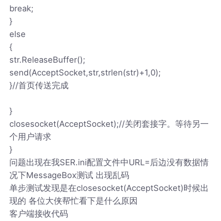
break;
}
else
{
str.ReleaseBuffer();
send(AcceptSocket,str,strlen(str)+1,0);
}//首页传送完成
}
closesocket(AcceptSocket);//关闭套接字。等待另一
个用户请求
}
问题出现在我SER.ini配置文件中URL=后边没有数据情
况下MessageBox测试 出现乱码
单步测试发现是在closesocket(AcceptSocket)时候出
现的 各位大侠帮忙看下是什么原因
客户端接收代码