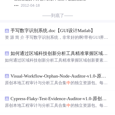
2012-04-18
——到底了——
手写数字识别系统.doc【GUI设计Matlab】
资 源 简 介 手写数字识别系统，非常好的啊!带有GUI界
面，使用方便! 详 情 说 明 用这个手写数字识别系统，你可
以轻松地识别手写数字。这个系统不仅功能强大，而且还
如何通过区域科技创新分析工具精准掌握区域创新要素分布与产业链融合现状？.docx
带有直观的图形用户界面（GUI），非常容易使用。你只
需要将手写数字输入系统，它将立即给出准确的识别结
如何通过区域科技创新分析工具精准掌握区域创新要素分
果。这个系统可以在各种场景
中
使用，无论是学校、工作
布与产业链融合现状？
还是日常生活，都能为你提供快速和准确的识别服务。它
是一个非常方便和实用的工具，你一定会喜欢它的！
Visual-Workflow-Orphan-Node-Auditor-v1.0-原创源码与文档.zip
原创本地工程审计与分析工具合集
中
的独立资源包。每个
ZIP包含完整源码、3项自动化测试、可复现合成示例、离
线HTML、JSON与SVG报告、1080×720真实运行效果图、
Cypress-Flaky-Test-Evidence-Auditor-v1.0-原创源码与文档.zip
README、运行说明、功能清单、MIT License及原创与授
权声明。解压后进入project目录，执行npm test验证算法，
原创本地工程审计与分析工具合集
中
的独立资源包。每个
执行npm run report生成报告，也可通过本地静态服务器打
ZIP包含完整源码、3项自动化测试、可复现合成示例、离