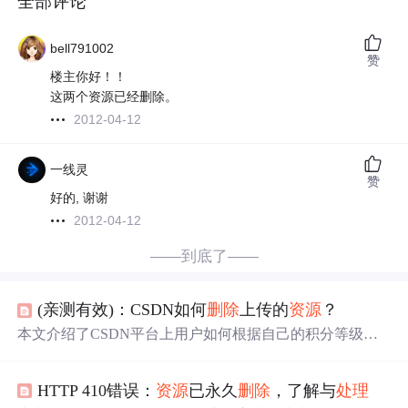
全部评论
bell791002
赞
楼主你好！！
这两个资源已经删除。
2012-04-12
一线灵
赞
好的, 谢谢
2012-04-12
——到底了——
(亲测有效)：CSDN如何
删除
上传的
资源
？
本文介绍了CSDN平台上用户如何根据自己的积分等级
删
除
已上传
资源
的方法。不同积分区间对应不同的
资源
删除
权限，同时提供了刚上传未审核
资源
的
处理
方式及寻求
管
HTTP 410错误：
资源
已永久
删除
，了解与
处理
理员
帮助的途径。