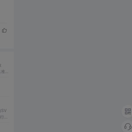
数
出准确
常方
SV
行np
项目