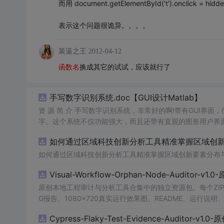
而用 document.getElementById('t').onclick = h
表示这个问题很诡异。。。。
装逼之王
2012-04-12
函数名
换成其它的试试，应该就行了
手写数字识别系统.doc【GUI设计Matlab】
资 源 简 介 手写数字识别系统，非常好的啊!带有GUI界面
字。这个系统不仅功能强大，而且还带有直观的图形用户界面
的识别结果。这个系统可以在各种场景中使用，无论是学校
如何通过区域科技创新分析工具精准掌握区域创新要
便和实用的工具，你一定会喜欢它的！
如何通过区域科技创新分析工具精准掌握区域创新要素分布
Visual-Workflow-Orphan-Node-Auditor-v1
原创本地工程审计与分析工具合集中的独立资源包。每个ZI
G报告、1080×720真实运行效果图、README、运行说明、功
m test验证算法，执行npm run report生成报
Cypress-Flaky-Test-Evidence-Auditor-v1
源码、Logo、官方截图、论文、生产日志或其他受限素材