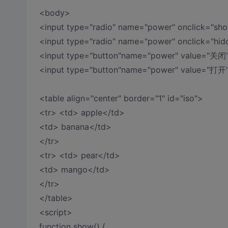
<body>
<input type="radio" name="power" onclick="sh
<input type="radio" name="power" onclick="hid
<input type="button"name="power" value="关闭" 
<input type="button"name="power" value="打开"
<table align="center" border="1" id="iso">
<tr> <td> apple</td>
<td> banana</td>
</tr>
<tr> <td> pear</td>
<td> mango</td>
</tr>
</table>
<script>
function show() {