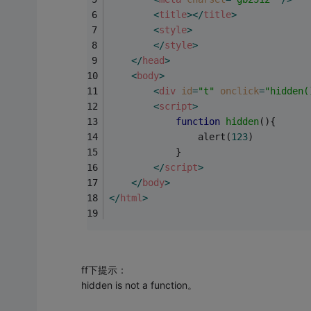
<
title
>
</
title
>
<
style
>
</
style
>
</
head
>
<
body
>
<
div
id
=
"t"
onclick
=
"hidden(
<
script
>
function
hidden
(
)
{
				alert(
123
)
			}
</
script
>
</
body
>
</
html
>
ff下提示：
hidden is not a function。