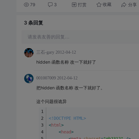
79
3
打赏
分享
收藏
3 条
回复
请发表友善的回复…
三石-gary
2012-04-12
hidden 函数名称 改一下就好了
001007009
2012-04-12
把hidden 函数名称 改一下就好了。
这个问题很诡异
<!DOCTYPE HTML>
<
html
>
<
head
>
<
meta
charset
=
"gb2312"
 />