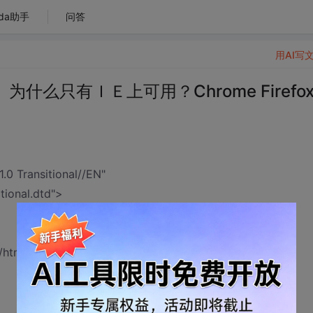
da助手
问答
用AI写
么只有ＩＥ上可用？Chrome Firefox
 Transitional//EN"
tional.dtd">
html; charset=utf-8" />