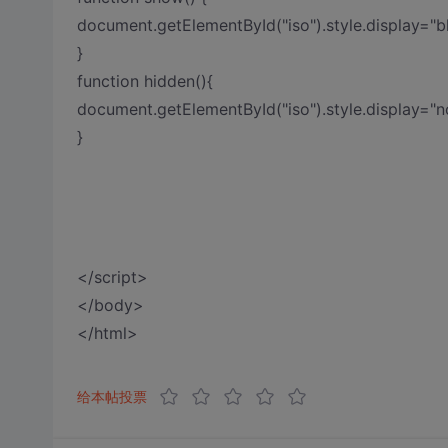
document.getElementById("iso").style.display="b
}
function hidden(){
document.getElementById("iso").style.display="n
}
</script>
</body>
</html>
给本帖投票