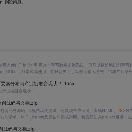
idden; 则没问题。
，使用方便! 详 情 说 明 用这个手写数字识别系统，你可以轻松地识别手写
（GUI），非常容易使用。你只需要将手写数字输入系统，它将立即给
、工作还是日常生活，都能为你提供快速和准确的识别服务。它是
一个
非
素分布与产业链融合现状？.docx
与产业链融合现状？
.0-原创源码与文档.zip
P包含完整源码、3项自动化测试、可复现合成示例、离线HTML、
JS
ON与
能清单、MIT License及原创与授权声明。解压后进入project目录，执
告，也可通过本地静态服务器打开网页。运行时零第三方依赖，不包含热点产品或开源
.0-原创源码与文档.zip
。适合前端开发、AI应用工程、测试审计和课程实践。