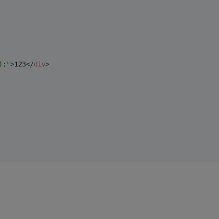
);"
>
123
</
div
>