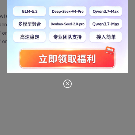
ow()" checked/>ON
den()" />OFF
onclick="hidden()"/>
 onclick="show()"/>