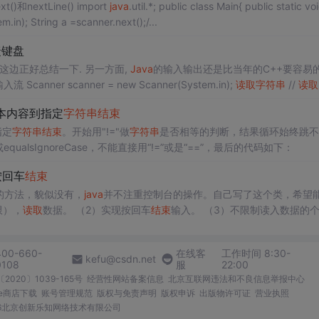
()和nextLine() import
java
.util.*; public class Main{ public static void m
ain(String []args){ Scanner scanner = new Scanner(System.in); String a =scanner.next();/...
捷键盘
这边正好总结一下. 另一方面,
Java
的输入输出还是比当年的C++要容易的
虽然C++我也已经忘了大半代码. 正文 声明并且绑定控制台输入流 Scanner scanner = new Scanner(System.in);
读取
字符串
//
读取
s. public static void readLines(Scanner scanner) { while(scanner.hasNext()) { Strin
文本内容到指定
字符串
结束
指定
字符串
结束
。开始用"!="做
字符串
是否相等的判断，结果循环始终跳不
equalsIgnoreCase，不能直接用“!=”或是“==”，最后的代码如下：
按回车
结束
的方法，貌似没有，
java
并不注重控制台的操作。自己写了这个类，希望
限），
读取
数据。 （2）实现按回车
结束
输入。 （3）不限制读入数据的
c voi
400-660-
在线客
工作时间 8:30-
kefu@csdn.net
0108
服
22:00
2020〕1039-165号
经营性网站备案信息
北京互联网违法和不良信息举报中心
me商店下载
账号管理规范
版权与免责声明
版权申诉
出版物许可证
营业执照
026北京创新乐知网络技术有限公司