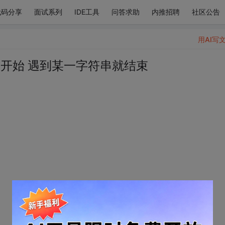
代码分享
面试系列
IDE工具
问答求助
内推招聘
社区公告
用AI写
串才开始 遇到某一字符串就结束