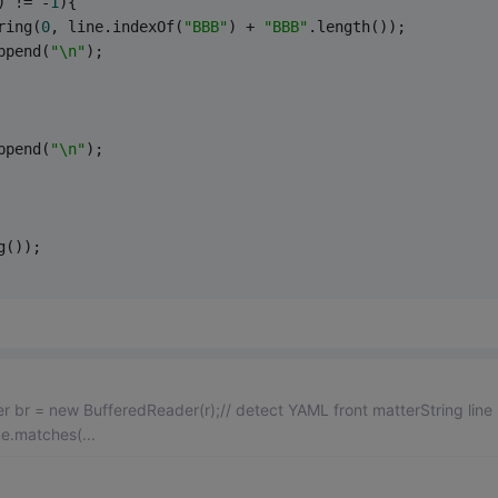
) != -
1
){
tring(
0
, line.indexOf(
"BBB"
) + 
"BBB"
.length());
append(
"\n"
);
append(
"\n"
);
g());
 br = new BufferedReader(r);// detect YAML front matterString line 
ine.matches(...