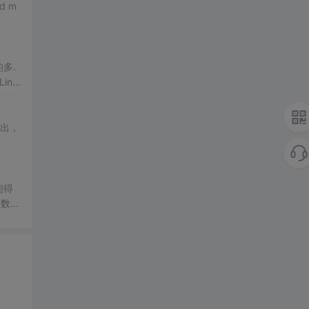
多.
Line
出，
能得
个数。