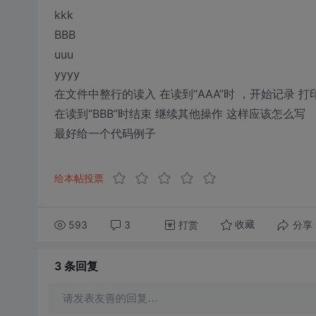
kkk
BBB
uuu
yyyy
在文件中整行的读入 在读到“AAA”时 ，开始记录 打印
在读到“BBB”时结束 继续其他操作 这样应该怎么写
最好给一个代码例子
给本帖投票
593
3
打赏
分享
收藏
3 条
回复
请发表友善的回复…