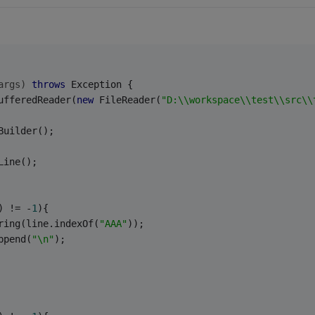
args)
throws
 Exception 
{
ufferedReader(
new
 FileReader(
"D:\\workspace\\test\\src\\
Builder();
dLine();
) != -
1
){
bstring(line.indexOf(
"AAA"
));
append(
"\n"
);