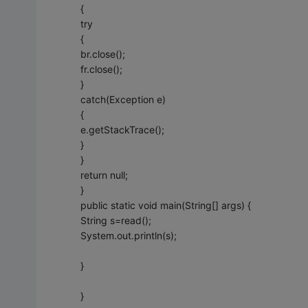
{
try
{
br.close();
fr.close();
}
catch(Exception e)
{
e.getStackTrace();
}
}
return null;
}
public static void main(String[] args) {
String s=read();
System.out.println(s);
}
}