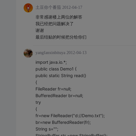
土豆你个番茄
2012-04-17
非常感谢楼上两位的解答
我已经把问题解决了
谢谢
最后结贴的时候把分给你们
yangfanxinbituya
2012-04-13
import java.io.*;
public class Demo1 {
public static String read()
{
FileReader fr=null;
BufferedReader br=null;
try
{
fr=new FileReader("d://Demo.txt");
br=new BufferedReader(fr);
String s="";
StringBuffer str =new StringBuffer();