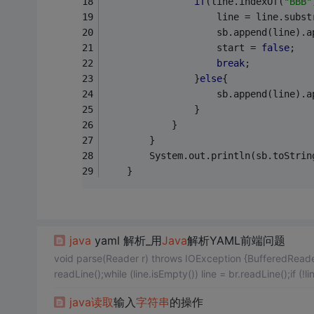
if
(line.indexOf(
"BBB"
					line = line.subs
					sb.append(line).
					start = 
false
;
break
;
				}
else
{
					sb.append(line).
				}
			}
		}
		System.out.println(sb.toStrin
	}
java
yaml 解析_用
Java
解析YAML前端问题
void parse(Reader r) throws IOException {BufferedReader
readLine();while (line.isEmpty()) line = br.readLine();if (!l
java
读取
输入
字符串
的操作