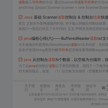
读取
输入
字符串
的方法: 通过Scanner类
读取
字符串
的方法next
Java
基础 Scanner
读取
控制台 & 控制台
结束
快
前言 之前在牛客网做题的时候. 对于输入和输出控制比较紧. 
java
编程心得(六)——BufferedReader
读取
txt
今天做项目时想用BufferedReader
读取
txt文本内容，并到
后来才发现String类型判断
字符串
是否相等要用函数equals或
java
从控制台
读取
N个数据，以空格为分隔符，
为了从
java
的控制台
读取
以下类型的数据，我找了一下相关
到大家的指点，改进。 （1）以空格为分隔符（空格数目不
import
java
.io.*; public class ConstrolInput { public stati
关于我
招贤纳
商务合
寻求报
协议专
们
士
作
道
区
公安备案号11010502030143
京ICP备19004658号
京网文〔
家长监护
网络110报警服务
中国互联网举报中心
Chro
©1999-2