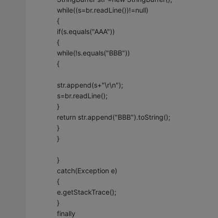
while((s=br.readLine())!=null)
{
if(s.equals("AAA"))
{
while(!s.equals("BBB"))
{
str.append(s+"\r\n");
s=br.readLine();
}
return str.append("BBB").toString();
}
}
}
catch(Exception e)
{
e.getStackTrace();
}
finally