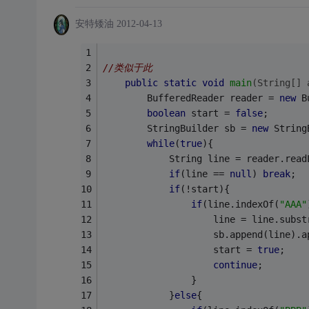
安特矮油
2012-04-13
//类似于此
public
static
void
main
(String[] 
		BufferedReader reader = 
new
 B
boolean
 start = 
false
;
		StringBuilder sb = 
new
 String
while
(
true
){
			String line = reader.rea
if
(line == 
null
) 
break
;
if
(!start){
if
(line.indexOf(
"AAA"
					line = line.su
					sb.append(line).
					start = 
true
;
continue
;
				}
			}
else
{