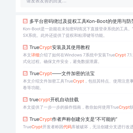
请发表友善的回复…
多平台密码绕过及提权工具Kon-Boot的使用与防
Kon-Boot是一款能在未知密码情况下直接登录系统的工具
SX系统。此外还提供了提权和粘滞键等功能。
True
Crypt
安装及其使用教程
本文
详细
介绍了如何在Windows 7系统中安装True
Crypt
7
式化过程。确保文件安全，避免数据泄露。
True
Crypt
——文件加密的法宝
本文介绍文件加密工具True
Crypt
，包括其特点、使用注意事
卷等功能。
true
crypt
开机自动挂载
本文提供了一步一步的操作指南，教你如何使用True
Crypt
True
Crypt
作者声称创建分支是“不可能的”
True
Crypt
开发者称因
代码
库被破坏，无法创建分支进行改