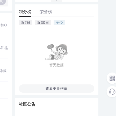
复
积分榜
荣誉榜
近7日
近30日
至今
s和O
小和格
暂无数据
隐藏
查看更多榜单
社区公告