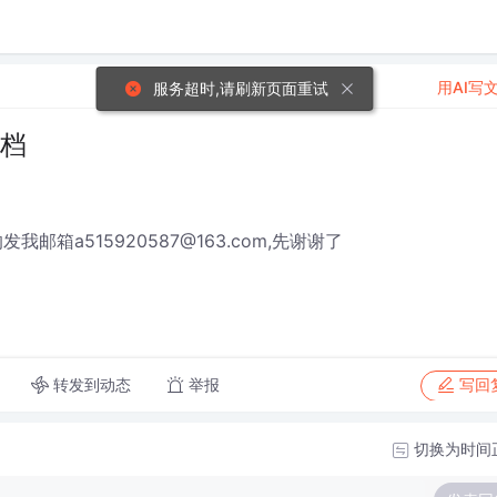
用AI写
服务超时,请刷新页面重试
文档
邮箱a515920587@163.com,先谢谢了
转发到动态
举报
写回
切换为时间