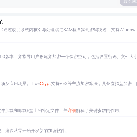
发表回
范
。它通过改变系统内核引导处理跳过SAM检查实现密码绕过，支持Window
.1.1.0版本，并指导用户创建并加密一个保密空间，包括设置密码、文件大
项及应用场景。True
Crypt
支持AES等主流加密算法，具备虚拟盘加密、
软件加载和卸载E盘上的特定文件，并
详细
解释了关键参数的作用。
进。建议从零开始开发新的加密软件。