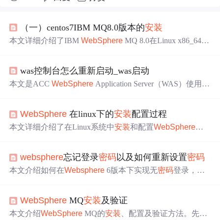
（一）centos7IBM MQ8.0版本的
安装
本文详细介绍了IBM
WebSphere
MQ 8.0在Linux x86_64
平
台
上的
安装
过程，包括解压装备文件、
安装
各组件、开放
端口、
修改
用户
密码
及环境变量等关键步骤。
was控制台怎么重新启动_was启动
本文是ACC
WebSphere
Application Server（WAS）使用文
档，包含WAS管理
平台
用户
名及
密码
、
安装
路径等信息。
详细介绍了WAS启动步骤，包括控制台、节点和IHS的启
WebSphere
在linux下的
安装
配置过程
动，还提及了HOST
修改
方法，需在指定路径加入特定IP。
本文详细介绍了在Linux系统中
安装
和配置
WebSphere
的
过程，包括
安装
Linux、以root
用户
安装
Websphere
、数据
库配置、设置
安装
目录、拷贝数据库驱动、
修改
配置文
websphere
忘记登录
密码
以及如何重新设置
密码
件、创建数据库
用户
、启动
WebSphere
及部署Web Applica
tion的步骤。
本文介绍如何在
Websphere
6版本下实现无
密码
登录，并
提供了详细的步骤来
修改
security.xml文件。此外，还介绍
了如何通过安全配置向导重置
密码
。
WebSphere
MQ
安装
及验证
本文介绍
WebSphere
MQ的
安装
、配置及验证方法。先从I