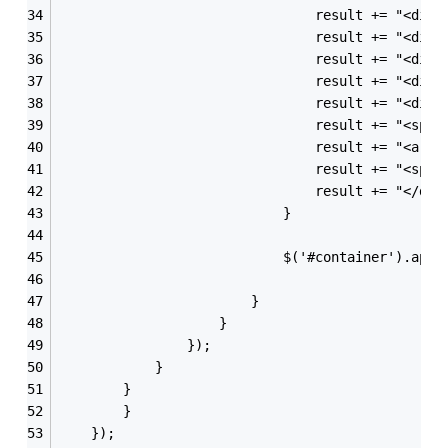
                                result += "<div 
                                result += "<div 
                                result += "<div 
                                result += "<div 
                                result += "<div 
                                result += "<span
                                result += "<a hr
                                result += "<span
                                result += "</div
                            }
                            $('#container').appe
                        }
                    }
                });
            }
        }
        }
    });