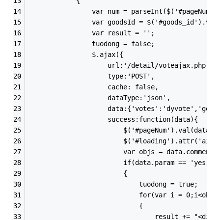
            {
                var num = parseInt($('#pageNum')
                var goodsId = $('#goods_id').val
                var result = '';
                tuodong = false;
                $.ajax({
                    url:'/detail/voteajax.php',
                    type:'POST',
                    cache: false,
                    dataType:'json',
                    data:{'votes':'dyvote','good
                    success:function(data){
                        $('#pageNum').val(data.p
                        $('#loading').attr('aid'
                        var objs = data.comments
                        if(data.param == 'yes')
                        {                       
                            tuodong = true;
                            for(var i = 0;i<objs
                            {
                                result += "<div 