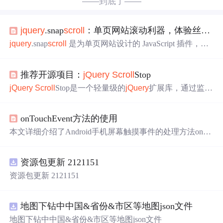
——到底了——
jquery
.snap
scroll
：单页网站滚动利器，体验丝滑效果
jquery
.snap
scroll
是为单页网站设计的 JavaScript 插件，基
于
jQuery
和
scroll
_to 插件。它能让页面滚动更丝滑，有容
器
捕捉
和键盘导航功能。适用于产品展示、简历、教育类
推荐开源项目：
jQuery
Scroll
Stop
网站等，具有滚动流畅、集成配置简单、兼容性和扩展性
好等特点，可提升单页网站用户体验。
jQuery
Scroll
Stop是一个轻量级的
jQuery
扩展库，通过监听
滚动开始和结束事件，帮助开发者实现更精细的页面交互
设计。它解决了原生JavaScript
无法
直接捕获滚动停止状态
onTouchEvent方法的使用
的问题，通过定时器机制确保了滚动停止判断的准确性，
并且避免了性能损耗。适用于响应式网站或应用，能够提
本文详细介绍了Android手机屏幕触摸事件的处理方法onTo
升用户体验，如自动加载内容、改变导航状态或触发视觉
uchEvent，包括屏幕被按下的ACTION_DOWN、屏幕被抬
特效。
起的ACTION_UP、在屏幕中拖动的ACTION_MOVE等事
资源包更新 2121151
件。并展示了如何通过GestureDetector.OnGestureListener接
口识别用户的手势，如Fling、
Scroll
等，显著提升了用户
资源包更新 2121151
体验。
地图下钻中中国&省份&市区等地图json文件
地图下钻中中国&省份&市区等地图json文件