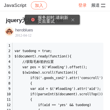
JavaScript
登录
频道
加入
帖子详情
社区
JavaScript
服务超时,请刷新
jquery无法捕捉到scroll
页面重试
heroblues
2012-04-12
var tuodong = true;
$(document).ready(function(){
    //获取毛标签的位置
    var pos = $('#loading').offset();
    $(window).scroll(function(){
        if($('.goods_con2').attr('conscroll') ==
        {
        var aid = $('#loading').attr('aid');
        if((parseInt($(document).scrollTop()) + 
        {
            if(aid == 'yes' && tuodong)