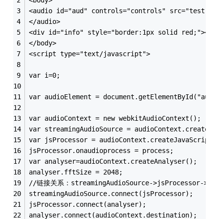
<audio id="aud" controls="controls" src="test.mp
</audio>
<div id="info" style="border:1px solid red;"></d
</body>
<script type="text/javascript">
var i=0;
var audioElement = document.getElementById("aud"
var audioContext = new webkitAudioContext();
var streamingAudioSource = audioContext.createMe
var jsProcessor = audioContext.createJavaScriptN
jsProcessor.onaudioprocess = process;
var analyser=audioContext.createAnalyser();
analyser.fftSize = 2048;
//链接关系：streamingAudioSource->jsProcessor->ana
streamingAudioSource.connect(jsProcessor);
jsProcessor.connect(analyser);
analyser.connect(audioContext.destination);