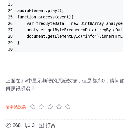
audioElement.play();
function process(event){
	var freqByteData = new Uint8Array(analyser.f
 	analyser.getByteFrequencyData(freqByteData);
	document.getElementById("info").innerHTML=fr
}
上面在div中显示频谱的原始数据，但是都为0，请问如
何获得频谱？
给本帖投票
268
3
打赏