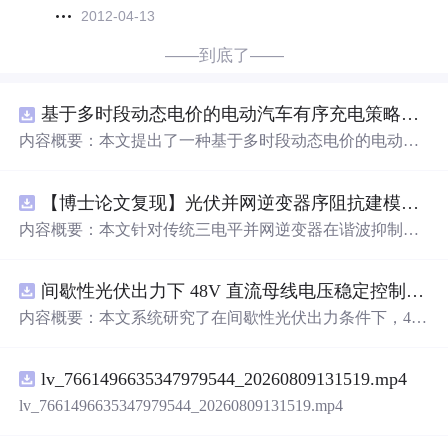
2012-04-13
——到底了——
基于多时段动态电价的电动汽车有序充电策略优化（Matlab代码实现）
内容概要：本文提出了一种基于多时段动态电价的电动汽
车有序充电策略优化方法，并通过Matlab代码实现对该策
略进行仿真验证。该研究聚焦于缓解大规模电动汽车无序
【博士论文复现】光伏并网逆变器序阻抗建模、扫频辨识与弱电网交互稳定性分析【阻抗建模、验证扫频法】（Matlab代码、Simulink仿真实现）
充电对电网造成的峰谷负荷压力，通过设计科学的多时段
动态电价机制，引导用户在电网负荷低谷时段充电，从而
内容概要：本文针对传统三电平并网逆变器在谐波抑制、
实现削峰填谷、提升电网运行稳定性与可再生能源消纳能
电网不平衡适应性及动态响应方面的不足，提出一种基于
力的目标。文
中
建立了以电网负荷波动最小化和用户充电
有源
中
点箝位（ANPC）三电平拓扑的高性能并网控制策
成本最低化为双重目标的优化模型，结合实际用电数据开
间歇性光伏出力下 48V 直流母线电压稳定控制及储能双向充放电闭环调控体系研究（Simulink仿真实现）
略。通过融合双极性倍频脉宽调制（DPWMA）、正负序
展仿真分析，结果表明该策略能显著降低电网峰谷差，提
分离锁相技术与电网电压前馈控制，构建“精准同步-扰动
内容概要：本文系统研究了在间歇性光伏出力条件下，48
高电力系统的经济性与运行效率。该资源属于“博士论文复
补偿-优质调制”的一体化控制体系。ANPC拓扑凭借其开关
V直流母线电压的稳定控制策略及储能系统的双向充放电
现”系列，强调对高水平学术成果的还原与工程化实践，具
损耗均衡、
中
点电位稳定和低输出谐波等优势，为系统提
闭环调控体系。通过Simulink搭建完整的光伏储能直流系统
有较强的理论深度与应用价值。; 适合人群：具备一定电力
供优良的硬件基础；DPWMA调制在不增加器件开关频率
lv_7661496635347979544_20260809131519.mp4
仿真模型，涵盖PV光伏阵列、Boost DC-DC变换器、负
系统基础知识和Matlab编程能力，从事新能源、智能电
的前提下显著提升等效开关频率，优化并网波形质量；正
载、双向DC-DC变换器与锂离子电池系统，重点实现光伏
lv_7661496635347979544_20260809131519.mp4
网、电动汽车等领域研究的研究生、科研人员及工程技术
负序分离锁相技术有效隔离电网负序扰动，保障不平衡工
最大功率点跟踪（MPPT）技术与储能系统协同的削峰填
人员。; 使用场景及目标：①学习并复现已发表于博士论文
况下的锁相精度与电流对称性；电网电压前馈控制则提前
谷控制策略，以解决离网光伏直流微网
中
存在的功率供需