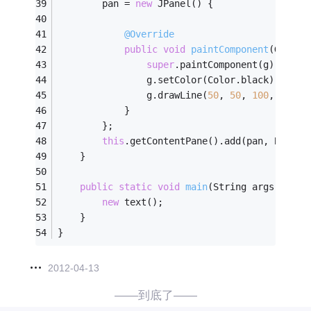
		pan = 
new
 JPanel() {
@Override
public
void
paintComponent
(Graphi
super
.paintComponent(g);
				g.setColor(Color.black);
				g.drawLine(
50
, 
50
, 
100
, 
100
);
			}
		};
this
.getContentPane().add(pan, Border
	}
public
static
void
main
(String args[])
{
new
 text();
	}
}
2012-04-13
——到底了——