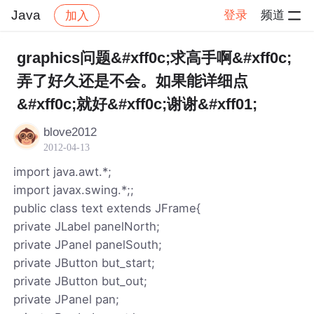
Java
登录
频道
加入
帖子详情
社区
Java
graphics问题&#xff0c;求高手啊&#xff0c;
弄了好久还是不会。如果能详细点
&#xff0c;就好&#xff0c;谢谢&#xff01;
blove2012
2012-04-13
import java.awt.*;
import javax.swing.*;;
public class text extends JFrame{
private JLabel panelNorth;
private JPanel panelSouth;
private JButton but_start;
private JButton but_out;
private JPanel pan;