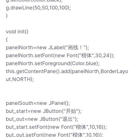
g.drawLine(50,50,100,100);
}
void init()
{
panelNorth=new JLabel("画线！");
panelNorth.setFont(new Font("楷体",30,24));
panelNorth.setForeground(Color.blue);
this.getContentPane().add(panelNorth,BorderLayo
ut.NORTH);
panelSouth=new JPanel();
but_start=new JButton("开始");
but_out=new JButton("退出");
but_start.setFont(new Font("楷体",10,16));
but_out.setFont(new Font("楷体",10,16));