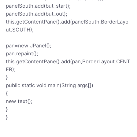
panelSouth.add(but_start);
panelSouth.add(but_out);
this.getContentPane().add(panelSouth,BorderLayo
ut.SOUTH);
pan=new JPanel();
pan.repaint();
this.getContentPane().add(pan,BorderLayout.CENT
ER);
}
public static void main(String args[])
{
new text();
}
}