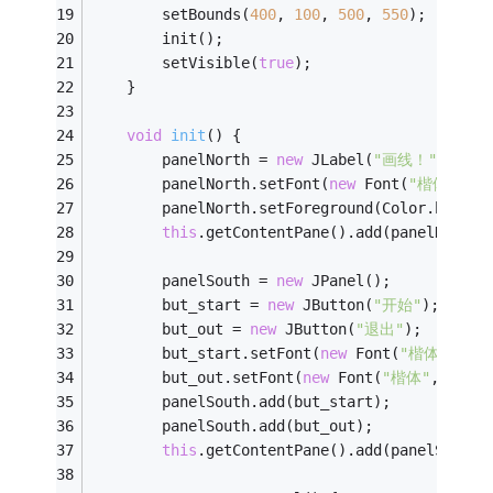
		setBounds(
400
, 
100
, 
500
, 
550
);
		init();
		setVisible(
true
);
	}
void
init
()
{
		panelNorth = 
new
 JLabel(
"画线！"
);
		panelNorth.setFont(
new
 Font(
"楷体"
, 
30
		panelNorth.setForeground(Color.blue);
this
.getContentPane().add(panelNorth,
		panelSouth = 
new
 JPanel();
		but_start = 
new
 JButton(
"开始"
);
		but_out = 
new
 JButton(
"退出"
);
		but_start.setFont(
new
 Font(
"楷体"
, 
10
,
		but_out.setFont(
new
 Font(
"楷体"
, 
10
, 
1
		panelSouth.add(but_start);
		panelSouth.add(but_out);
this
.getContentPane().add(panelSouth,