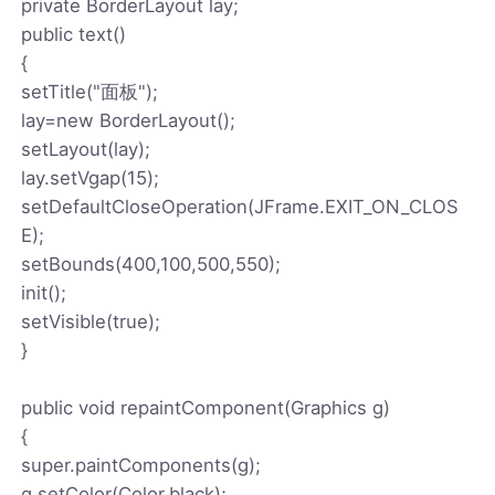
private BorderLayout lay;
public text()
{
setTitle("面板");
lay=new BorderLayout();
setLayout(lay);
lay.setVgap(15);
setDefaultCloseOperation(JFrame.EXIT_ON_CLOS
E);
setBounds(400,100,500,550);
init();
setVisible(true);
}
public void repaintComponent(Graphics g)
{
super.paintComponents(g);
g.setColor(Color.black);