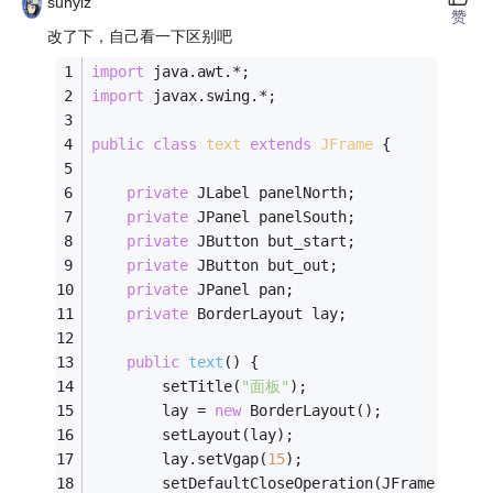
sunyiz
赞
改了下，自己看一下区别吧
import
 java.awt.*;
import
 javax.swing.*;
public
class
text
extends
JFrame
{
private
 JLabel panelNorth;
private
 JPanel panelSouth;
private
 JButton but_start;
private
 JButton but_out;
private
 JPanel pan;
private
 BorderLayout lay;
public
text
()
{
		setTitle(
"面板"
);
		lay = 
new
 BorderLayout();
		setLayout(lay);
		lay.setVgap(
15
);
		setDefaultCloseOperation(JFrame.EXIT_