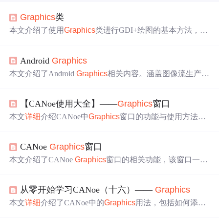
Graphics
类
本文介绍了使用
Graphics
类进行GDI+绘图的基本方法，包
括创建
Graphics
对象和使用该对象绘制线条、形状、文本
以及显示图像等内容。同时提供了
详细
的属性和方法说
Android
Graphics
明。
本文介绍了Android
Graphics
相关内容。涵盖图像流生产者
与消费者、窗口管理器、硬件合成器等组件，阐述了颜色
编码、视频编码与传输标准。还介绍了Surface、Gralloc、
【CANoe使用大全】——
Graphics
窗口
BufferQueue等概念，以及SurfaceFlinger的合成工作。此
外，说明了Vsync机制、数据流阶段和图像帧读取显示方
本文
详细
介绍CANoe中
Graphics
窗口的功能与使用方法，
式，涉及双缓冲等技术。
包括如何打开窗口、添加变量、设置Y轴显示方式、使用
测量光标及图形的缩放与导出等操作，帮助用户高效地可
CANoe
Graphics
窗口
视化和分析总线信号数据。
本文介绍了CANoe
Graphics
窗口的相关功能，该窗口一般
配合DBC使用。内容涵盖打开窗口的方式、添加信号、测
量光标使用、图形显示模式及调节、Y轴显示方式等，还
从零开始学习CANoe（十六）——
Graphics
提及窗口排列、信号分组，以及删除窗口和批量操作信号
勾选的提示。
本文
详细
介绍了CANoe中的
Graphics
用法，包括如何添加
Graphics
窗口，信号和变量的设置，以及
Graphics
工具栏