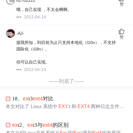
h2702222
赞
哦，自己实现 ，不太会啊啊。
2012-04-14
-AJ-
赞
据我所知，到目前为止只支持本地化（l10n），不支持
国际化（i18n）。
但可以自己实现。
2012-04-13
——到底了——
18、
ex
t3
ex
t4
对比
本文对比了 Linux 系统中
EX
T3 和
EX
T4
两种日志文件系
统。
EX
T4
是
EX
T3 的改进版，在文件系统创建时间、最
大文件和系统大小、性能、日志模式等多方面有优势。
EX
ex
t2、
ex
t3与
ex
t4
的区别
T3 稳定且数据安全高，适用于小型系统；
EX
T4
性能和扩
展性好，适用于大规模存储设备，通常推荐使用。
本文介绍Linux文件系统从
Ex
t2到
Ex
t3再到
Ex
t4
的发展历