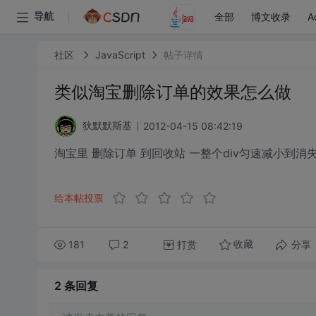
全部
博文收录
A
导航
社区
JavaScript
帖子详情
类似淘宝删除订单的效果怎么做
2012-04-15 08:42:19
狄默默斯基
淘宝里 删除订单 到回收站 一整个div匀速减小到
给本帖投票
181
2
打赏
分享
收藏
2 条
回复