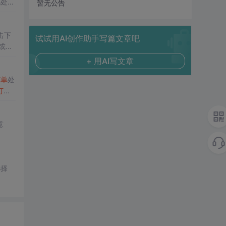
化处理
暂无公告
宝
订单
击下
试试用AI创作助手写篇文章吧
或减
...
+ 用AI写文章
订单
处
订单
，为商
意
择