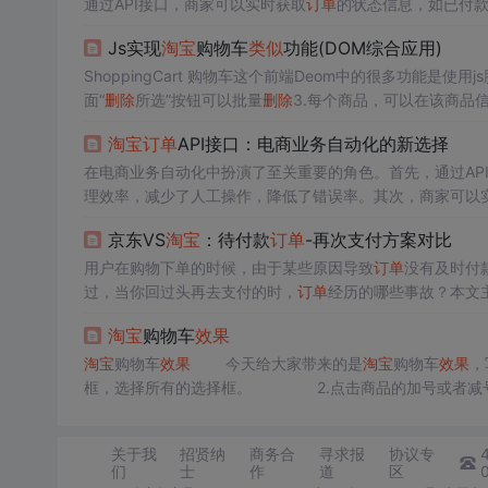
通过API接口，商家可以实时获取
订单
的状态信息，如已付
订单
：通过API接口，商家可以自动化的查询、创建、修改
Js实现
淘宝
购物车
类似
功能(DOM综合应用)
API接口可以帮助商家提高
订单
处理效率，提供更好的用户
ShoppingCart 购物车这个前端Deom中的很多功能是使用
面“
删除
所选”按钮可以批量
删除
3.每个商品，可以在该商品信
少商品的数量，改变后该商品的小计价格及最后的商品总价自动
淘宝
订单
API接口：电商业务自动化的新选择
在电商业务自动化中扮演了至关重要的角色。首先，通过AP
理效率，减少了人工操作，降低了错误率。其次，商家可以
状态，提供更好的用户体验。此外，利用API接口获取的
订
京东VS
淘宝
：待付款
订单
-再次支付方案对比
品策略和营销方案提供数据支持，优化运营
效果
。在电商业
用户在购物下单的时候，由于某些原因导致
订单
没有及时付
过，当你回过头再去支付的时，
订单
经历的哪些事故？本文
淘宝
购物车
效果
淘宝
购物车
效果
今天给大家带来的是
淘宝
购物车
效果
，
框，选择所有的选择框。 2.点击商品的加号或者减号可
关于我
招贤纳
商务合
寻求报
协议专
们
士
作
道
区