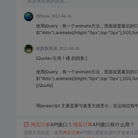
请发表友善的回复…
HPhone
2012-04-16
使用jQuery，有一个animate方法，里面设置最
$("#div").animate({htight:"0px",top:"0px"},500,f
狄默默斯基
2012-04-16
[Quote=引用 1 楼 的回复:]
使用jQuery，有一个animate方法，里面设置最
$("#div").animate({htight:"0px",top:"0px"},500,f
[/Quote]
用javascript 主要是要匀速变大或变小，在运动过程
淘宝
订单
API接口丨
淘宝
订单
API接口有什么用？
需要注意的是，使用
淘宝
订单
API接口需要先进行开发者认