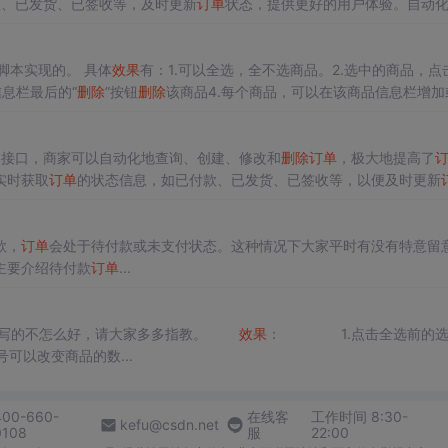
款、已发货、已签收等，及时更新
订单
状态，提供更好的用户体验。自动
和
删除
订单
，提高
订单
处理效率，减少人工操作，降低错误率。总之，
淘
体验，同时也可以为商家提供数据支持，优化运营
效果
。
js脚本实现的。 具体
效果
有：1.可以全选，全不选商品。2.选中的商品，点
息栏最后的“
删除
”按钮
删除
该商品4.每个商品，可以在该商品信息栏增加
发生变化。阅读提示：html是网上练习的模板，css部分也没有什么好说
I接口，商家可以自动化地查询、创建、修改和
删除
订单
，极大地提高了
实时获取
订单
的状态信息，如已付款、已发货、已签收等，以便及时更新
单
数据，商家还可以进行数据分析，了解用户购买行为、商品销售情况等
务自动化的多个环节中，
淘宝
订单
API接口都发挥了重要作用。
款，
订单
会处于待付款或未支付状态。这种情况下大家平时有没有特意留
主要介绍待付款
订单
...
写的不怎么好，请大家多多指教。
效果
： 1.点击全选前的选
以改变商品的数...
400-660-
在线客
工作时间 8:30-
kefu@csdn.net
0108
服
22:00