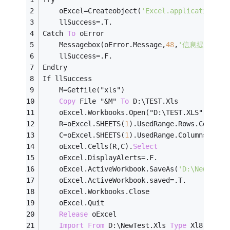
	oExcel
=
Createobject(
'Excel.application'
)
	llSuccess
=
.T.
Catch 
To
 oError
	Messagebox(oError.Message,
48
,
'信息提示'
)
	llSuccess
=
.F.
Endtry
If llSuccess
	M
=
Getfile("xls")
Copy
 File "&M" 
To
 D:\TEST.Xls
	oExcel.Workbooks.Open("D:\TEST.XLS")
	R
=
oExcel.SHEETS(
1
).UsedRange.Rows.Count
	C
=
oExcel.SHEETS(
1
).UsedRange.Columns.Coun
	oExcel.Cells(R,C).
Select
	oExcel.DisplayAlerts
=
.F.
	oExcel.ActiveWorkbook.SaveAs(
'D:\NewTest.
	oExcel.ActiveWorkbook.saved
=
.T.
	oExcel.Workbooks.Close
	oExcel.Quit
Release
 oExcel
Import
From
 D:\NewTest.Xls 
Type
 Xl8