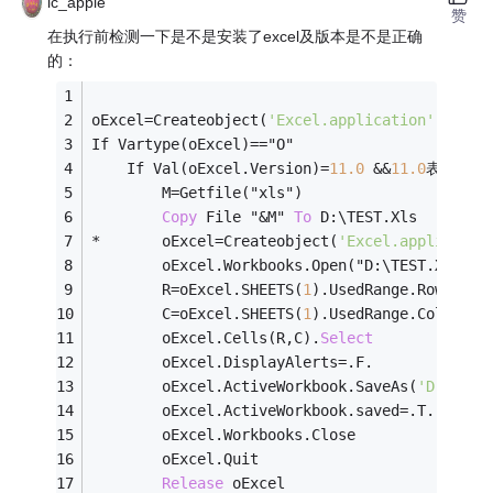
lc_apple
赞
在执行前检测一下是不是安装了excel及版本是不是正确
的：
oExcel
=
Createobject(
'Excel.application'
)
If Vartype(oExcel)
=
=
"O"
	If Val(oExcel.Version)
=
11.0
&&
11.0
表示exc
		M
=
Getfile("xls")
Copy
 File "&M" 
To
 D:\TEST.Xls
*
		oExcel
=
Createobject(
'Excel.applicatio
		oExcel.Workbooks.Open("D:\TEST.XLS")
		R
=
oExcel.SHEETS(
1
).UsedRange.Rows.Cou
		C
=
oExcel.SHEETS(
1
).UsedRange.Columns.
		oExcel.Cells(R,C).
Select
		oExcel.DisplayAlerts
=
.F.
		oExcel.ActiveWorkbook.SaveAs(
'D:\NewT
		oExcel.ActiveWorkbook.saved
=
.T.
		oExcel.Workbooks.Close
		oExcel.Quit
Release
 oExcel