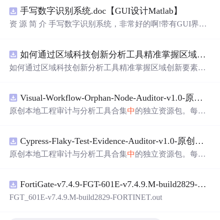
手写数字识别系统.doc【GUI设计Matlab】
资 源 简 介 手写数字识别系统，非常好的啊!带有GUI界
面，使用方便! 详 情 说 明 用这个手写数字识别系统，你可
以轻松地识别手写数字。这个系统不仅功能强大，而且还
如何通过区域科技创新分析工具精准掌握区域创新要素分布与产业链融合现状？.docx
带有直观的图形用户界面（GUI），非常容易使用。你只
需要将手写数字输入系统，它将立即给出准确的识别结
如何通过区域科技创新分析工具精准掌握区域创新要素分
果。这个系统可以在各种场景
中
使用，无论是学校、工作
布与产业链融合现状？
还是日常生活，都能为你提供快速和准确的识别服务。它
是一个非常方便和实用的工具，你一定会喜欢它的！
Visual-Workflow-Orphan-Node-Auditor-v1.0-原创源码与文档.zip
原创本地工程审计与分析工具合集
中
的独立资源包。每个
ZIP包含完整源码、3项自动化测试、可复现合成示例、离
线HTML、JSON与SVG报告、1080×720真实运行效果图、
Cypress-Flaky-Test-Evidence-Auditor-v1.0-原创源码与文档.zip
README、运行说明、功能清单、MIT License及原创与授
权声明。解压后进入project目录，执行npm test验证算法，
原创本地工程审计与分析工具合集
中
的独立资源包。每个
执行npm run report生成报告，也可通过本地静态服务器打
ZIP包含完整源码、3项自动化测试、可复现合成示例、离
开网页。运行时零第三方依赖，不包含热点产品或开源项
线HTML、JSON与SVG报告、1080×720真实运行效果图、
目源码、Logo、官方截图、论文、生产日志或其他受限素
FortiGate-v7.4.9-FGT-601E-v7.4.9.M-build2829-FORTINET.out
README、运行说明、功能清单、MIT License及原创与授
材。适合前端开发、AI
应
用工程、测试审计和课程实践。
权声明。解压后进入project目录，执行npm test验证算法，
FGT_601E-v7.4.9.M-build2829-FORTINET.out
执行npm run report生成报告，也可通过本地静态服务器打
开网页。运行时零第三方依赖，不包含热点产品或开源项