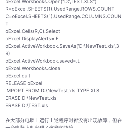
oExcel.Workbooks.Open("D:\TEST.XLS")
R=oExcel.SHEETS(1).UsedRange.ROWS.COUNT
C=oExcel.SHEETS(1).UsedRange.COLUMNS.COUN
T
oExcel.Cells(R,C).Select
oExcel.DisplayAlerts=.F.
oExcel.ActiveWorkbook.SaveAs('D:\NewTest.xls',3
9)
oExcel.ActiveWorkbook.saved=.t.
oExcel.Workbooks.close
oExcel.quit
RELEASE oExcel
IMPORT FROM D:\NewTest.xls TYPE XL8
ERASE D:\NewTest.xls
ERASE D:\TEST.xls
在大部分电脑上运行上述程序时都没有出现故障，但在
一台电脑上却出现了这样的故障。