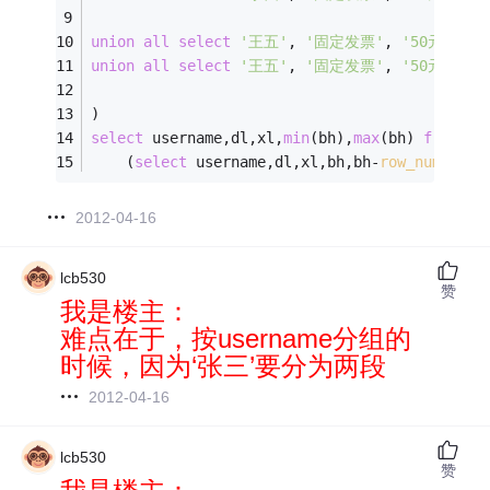
union
all
select
'王五'
, 
'固定发票'
, 
'50元固定发
union
all
select
'王五'
, 
'固定发票'
, 
'50元固定发
)
select
 username,dl,xl,
min
(bh),
max
(bh) 
from
    (
select
 username,dl,xl,bh,bh
-
row_number
()
2012-04-16
lcb530
赞
我是楼主：
难点在于，按username分组的
时候，因为‘张三’要分为两段
2012-04-16
lcb530
赞