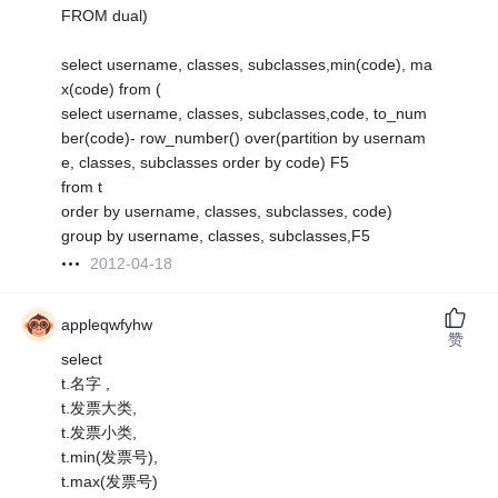
FROM dual)
select username, classes, subclasses,min(code), ma
x(code) from (
select username, classes, subclasses,code, to_num
ber(code)- row_number() over(partition by usernam
e, classes, subclasses order by code) F5
from t
order by username, classes, subclasses, code)
group by username, classes, subclasses,F5
2012-04-18
appleqwfyhw
赞
select
t.名字 ,
t.发票大类,
t.发票小类,
t.min(发票号),
t.max(发票号)