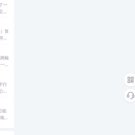
了一
定一
m）算
寻找
的两幅
将一幅
与次
平行
心、
被称
可能
瓶颈
优秀还