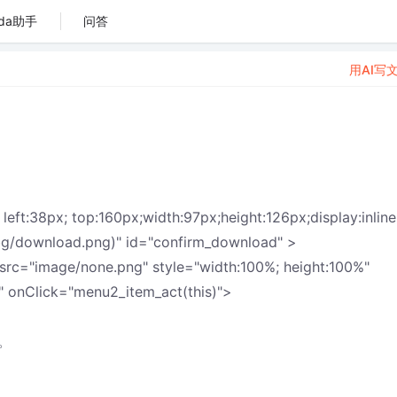
da助手
问答
用AI写
38px; top:160px;width:97px;height:126px;display:inline
bg/download.png)" id="confirm_download" >
src="image/none.png" style="width:100%; height:100%"
)" onClick="menu2_item_act(this)">
。