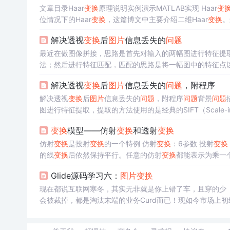
文章目录Haar
变换
原理说明实例演示MATLAB实现 Haar
变
位情况下的Haar
变换
，这篇博文中主要介绍二维Haar
变换
。
个二维信号，我们这里假设是一个4×44\times44×4的
图片
，
解决透视
变换
后
图片
信息丢失的
问题
最近在做图像拼接，思路是首先对输入的两幅图进行特征提取，提取的方法使用
法；然后进行特征匹配，匹配的思路是将一幅图中的特征点以
与之匹配的特征点；匹配依据为最临近点与次临近点欧氏距
解决透视
变换
后
图片
信息丢失的
问题
，附程序
解决透视
变换
后
图片
信息丢失的
问题
，附程序
问题
背景
问题
图进行特征提取，提取的方法使用的是经典的SIFT（Scale-inva
图中的特征点以K-D树的形式进行存储，再遍历另一幅图的
变换
模型——仿射
变换
和透射
变换
临近点欧氏距离的比值，该比值人为设定，越小，匹配精度
仿射
变换
是投射
变换
的一个特例 仿射
变换
：6参数 投射
变换
的线
变换
后依然保持平行。任意的仿射
变换
都能表示为乘一
像点、目标点三点共线原理，从一个平面投影到另一个视平
Glide源码学习六：
图片
变换
为投影
变换
、共...
现在都说互联网寒冬，其实无非就是你上错了车，且穿的少
会被裁掉，都是淘汰末端的业务Curd而已！现如今市场上初级
期，想要年后突破自己涨薪的，进阶Android中高级、架
一直在持续努力变得更优秀，而你是不是还在满足于现状内心在