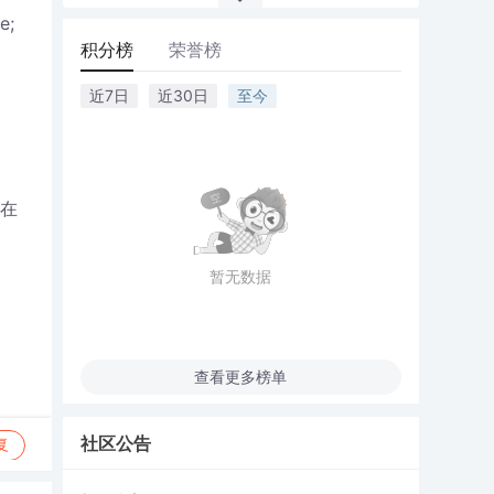
e;
积分榜
荣誉榜
近7日
近30日
至今
在
暂无数据
查看更多榜单
社区公告
复