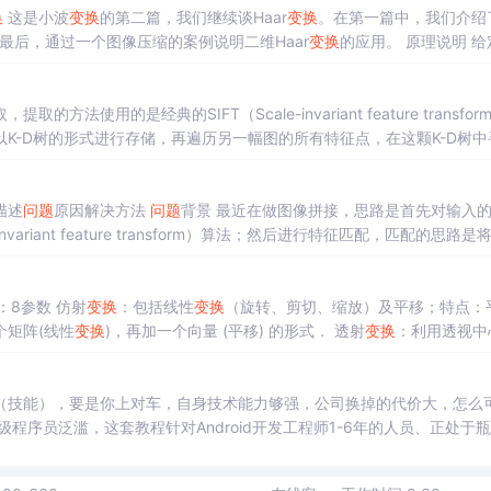
换
这是小波
变换
的第二篇，我们继续谈Haar
变换
。在第一篇中，我们介绍
最后，通过一个图像压缩的案例说明二维Haar
变换
的应用。 原理说明 给
 f=[21567658215577210]f=\begin{...
的是经典的SIFT（Scale-invariant feature transfor
K-D树的形式进行存储，再遍历另一幅图的所有特征点，在这颗K-D树中
离的比值，该比值人为设定，越小，匹配精度越高，相应的匹配点数目
描述
问题
原因解决方法
问题
背景 最近在做图像拼接，思路是首先对输入
riant feature transform）算法；然后进行特征匹配，匹配的思路是
所有特征点，在这颗K-D树中寻找与之匹配的特征点；匹配依据为最临近点
越高，相应的匹配点数目也会减少；利用欧氏距离匹配得
：8参数 仿射
变换
：包括线性
变换
（旋转、剪切、缩放）及平移；特点：
个矩阵(线性
变换
)，再加一个向量 (平移) 的形式． 透射
变换
：利用透视中
面。特点：投影
变换
后的线不一定保持平行，对图形的扭曲能力更强。也
（技能），要是你上对车，自身技术能力够强，公司换掉的代价大，怎么
程序员泛滥，这套教程针对Android开发工程师1-6年的人员、正处于
构师对你更是如鱼得水！为什么某些人会一直比你优秀，是因为他本身就很
窃喜！Android架构师之路很漫长，一起共勉吧！