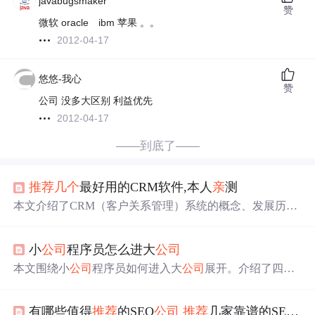
javabugsmaker
赞
微软 oracle ibm 苹果 。。
2012-04-17
悠悠-我心
赞
公司 没多大区别 利益优先
2012-04-17
——到底了——
推荐
几个
最好用的CRM软件,本人
亲
测
本文介绍了CRM（客户关系管理）系统的概念、发展历程
及不同企业的理解和应用，包括IBM、SAP的观点。同
时，
推荐
了几款CRM软件，如南宁拓泰TOPCRM、行键C
小
公司
程序员怎么进大
公司
RM、sugarCRM的衍生品vtigerCRM、易客CRM以及美萍
客户管理系统，涵盖了从免费到付费的不同选项，适合各
本文围绕小
公司
程序员如何进入大
公司
展开。介绍了四种
种规模的企业。
途径，包括建立个人品牌，持续在技术领域积累并分享；
人脉
推荐
，借助同学、前同事等关系；风口，提前布局未
有哪些值得
推荐
的SEO
公司
推荐
几家靠谱的SEO
公
来趋势；考研，重回起跑线。同时指出容易的路越走越