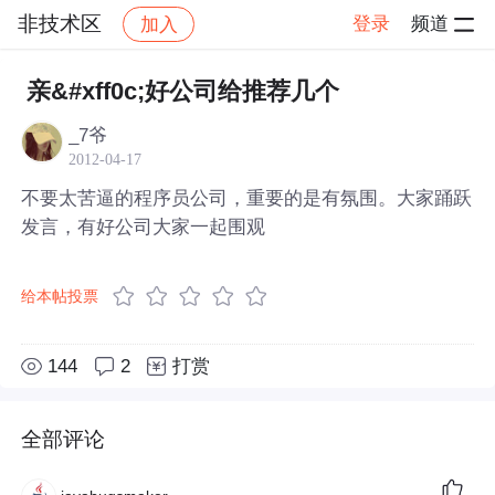
非技术区
登录
频道
加入
帖子详情
社区
非技术区
亲&#xff0c;好公司给推荐几个
_7爷
2012-04-17
不要太苦逼的程序员公司，重要的是有氛围。大家踊跃
发言，有好公司大家一起围观
给本帖投票
144
2
打赏
全部评论