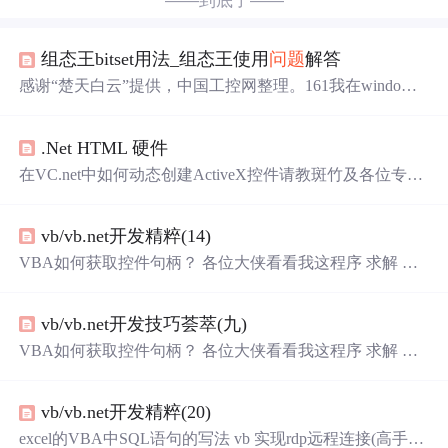
——到底了——
组态王bitset用法_组态王使用
问题
解答
感谢“楚天白云”提供，中国工控网整理。161我在windows
xp中使用启动组态王工程，为何老提示：历史库服务程序
没有启动 其后果是在历史曲线上无法显示指定变量的历史
.Net HTML 硬件
曲线。 请问：如何启动历史库服务程序？如果“历史库服
务程序”没有启动，当然在历史曲线上无法显示指定变量的
在VC.net中如何动态创建ActiveX控件请教斑竹及各位专
历史曲线。 方法：启动HistorySvr即可！ 路径： (1)我的电
家：关于DLL中类的动态链接，重要！在NT Service中调用
脑(右击)-->管理-->(管理工具-->...
WMI启动一个nodepad,为什么没有界面？关于CFileDialog
vb/vb.net开发精粹(14)
的多选文件
问题
关于socket的
问题
？100+100=200如何将VC
7中的char * 数组转换为c#中的byte[]，大家赶快支援！！wi
VBA如何获取控件句柄？ 各位大侠看看我这程序 求解 小
n2000的用户登录api,LogonUser(...)解析
白向各位请教下VB过滤广告的
问题
关于回调函数的
问题
新手请教ocx文件创建的
问题
如何用vb自动填写、选择下
vb/vb.net开发技巧荟萃(九)
拉框选项并提交网页表单？？ 如何恢复最大化 如何写外接
程序启动路径？ 标尺控件 各位大侠帮忙啊，纠结好几天了
VBA如何获取控件句柄？ 各位大侠看看我这程序 求解 小
如何规定TEXT里面只能输入数字？ 悲剧的时钟 各位大侠
白向各位请教下VB过滤广告的
问题
关于回调函数的
问题
帮帮忙 这样的功能在MSHFlexGri
新手请教ocx文件创建的
问题
如何用vb自动填写、选择下
vb/vb.net开发精粹(20)
拉框选项并提交网页表单？？ 如何恢复最大化 如何写外接
程序启动路径？ 标尺控件 各位大侠帮忙啊，纠结好几天了
excel的VBA中SQL语句的写法 vb 实现rdp远程连接(高手进