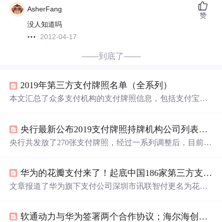
AsherFang
赞
没人知道吗
2012-04-17
——到底了——
2019年第三方支付牌照名单（全系列）
本文汇总了众多支付机构的支付牌照信息，包括支付宝、
银联商务、财付通等公司的索引号、公开信息名称及生成
日期，为读者提供了全面的支付行业牌照数据。
央行最新公布2019支付牌照持牌机构公司列表，共255家（附清单）
央行共发放了270张支付牌照，经过一系列调整后，目前剩
余255张有效牌照。这些牌照覆盖了众多知名支付机构，如
支付宝、银联商务等。
华为的花瓣支付来了！起底中国186家第三方支付机构(1/3)
文章报道了华为旗下支付公司深圳市讯联智付更名为花瓣
支付，并回顾了华为支付的发展历程、服务内容以及中国
第三方支付市场的概览，探讨了186家持牌支付机构的特
软通动力与华为签署两个合作协议；海尔海创汇与射频成像企业Vayyar在中国成立合资公司 | 全球TMT...
点。,