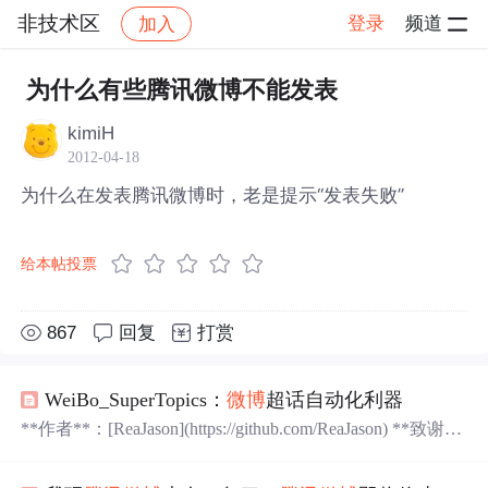
非技术区
登录
频道
加入
帖子详情
社区
非技术区
为什么有些腾讯微博不能发表
kimiH
2012-04-18
为什么在发表腾讯微博时，老是提示“发表失败”
给本帖投票
867
回复
打赏
WeiBo_SuperTopics：
微博
超话自动化利器
**作者**：[ReaJason](https://github.com/ReaJason) **致谢*
*：感谢 [wxy1343/weibo_points](https://github.com/wxy1343/
weibo_points) 的接口参考。