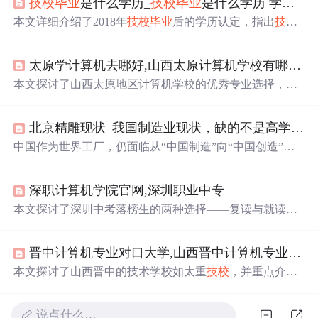
技校
毕业
是什么学历_
技校
毕业
是什么学历 学历国家承认吗
本文详细介绍了2018年
技校
毕业
后的学历认定，指出
技校
与中专、职高的同等地位，并强调
技校
毕业
生通过‘双
证’制度获得国家承认的技能证书。重点阐述了
技校
教育的
太原学计算机去哪好,山西太原计算机学校有哪些太重
特点，以及其
毕业
生在就业市场上的竞争优势。
本文探讨了山西太原地区计算机学校的优秀专业选择，强
调了技能型教育在初中
毕业
生就业市场的重要性。太重
技
校
的热门专业建议，指出热门专业如小语种和
技工
教育的
北京精雕现状_我国制造业现状，缺的不是高学历，而是高级
就业前景。同时，文章提醒读者警惕就业率统计的局限
性，强调技术能力和实际就业市场的匹配。
中国作为世界工厂，仍面临从“中国制造”向“中国创造”的
转变难题。一方面，制造业中高级
技工
缺口巨大，仅占产
业工人5%，且缺乏完善培训体系；另一方面，尽管高等教
深职计算机学院官网,深圳职业中专
育已输送大量人才，但在社会认知及尊重层面，高级
技工
仍处弱势。
本文探讨了深圳中考落榜生的两种选择——复读与就读
技
校
，对比了两者优缺点，并重点介绍了深圳市智理
技工
学
校和另一所
技工
学校的课程设置、学历层次及专业优势，
晋中计算机专业对口大学,山西晋中计算机专业学校排名太重
强调
技校
作为实用型人才培养平台的价值。
本文探讨了山西晋中的技术学校如太重
技校
，并重点介绍
了适合男生和女生的高薪就业技术专业，如计算机、社会
工作和学前教育。还提到就业率统计的复杂性，强调了实
说点什么…
际技能的重要性。