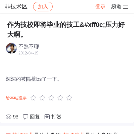
非技术区
登录
频道
加入
帖子详情
社区
非技术区
作为技校即将毕业的技工&#xff0c;压力好
大啊。
不熟不聊
2012-04-19
深深的被隔壁bs了一下。
给本帖投票
93
回复
打赏