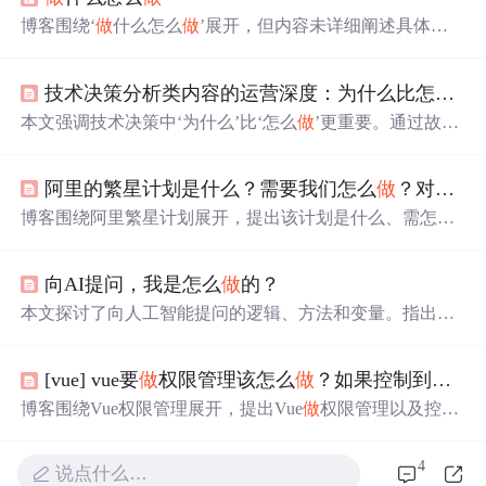
博客围绕‘
做
什么怎么
做
’展开，但内容未详细阐述具体信
息。
技术决策分析类内容的运营深度：为什么比怎么
做
本文强调技术决策中‘为什么’比‘怎么
做
’更重要。通过故事
和案例揭示两者关系，介绍WRAP决策框架及Python代码
实现步骤，还给出决策价值矩阵等数学模型。指出不同场
阿里的繁星计划是什么？需要我们怎么
做
？对我们有什么好处？该怎么
景下决策重点不同，如创业公司重生存，成熟企业重效率
与风险平衡。
博客围绕阿里繁星计划展开，提出该计划是什么、需怎么
做
、有何好处等问题，虽未给出具体答案，但聚焦于对繁
星计划的探讨。
向AI提问，我是怎么
做
的？
本文探讨了向人工智能提问的逻辑、方法和变量。指出提
问是找到问题的关键，涉及“是什么”、“为什么”和“怎么
做
”的关系。文章介绍了封闭式提问和“为什么怎么样”的分析
[vue] vue要
做
权限管理该怎么
做
？如果控制到按钮级别的权限怎么
性提问方法，强调了通过比较和变量来设计问题的重要
性，以帮助读者更好地利用AI进行深度探索和解决问题。
博客围绕Vue权限管理展开，提出Vue
做
权限管理以及控制
到按钮级权限该怎么
做
的问题，还包含博主个人简介，表
达愿与大家交流前后端知识、讨论问题，一起通关前端面
4
说点什么…
试题。