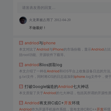
请发表友善的回复…
火龙果被占用了
2012-04-20
不做最好！
andriod
与
iphone
本文对比了
Andriod
与
iPhone
的市场份额，显示
Andriod
占比
括root功能、开源软件下载等。
andriod
和ios抓取log
本文介绍了一种在
Andriod
和iOS平台上收集设备日志的方法。通过
g.txt文件，同时将iOS的日志追加到
iphone
.log文件中，便
打破Google编造的
Andriod
七大神话
本文质疑了关于
Andriod
的七大神话，包括其所谓的开源性
Andriod
将支持C或C+
开发
环境
Andriod
作为开源手机操作系统，宣布支持C和C++
开发
环境