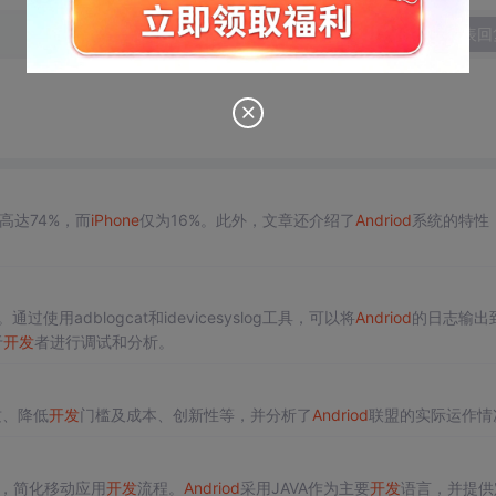
发表回
高达74%，而
iPhone
仅为16%。此外，文章还介绍了
Andriod
系统的特性
使用adblogcat和idevicesyslog工具，可以将
Andriod
的日志输出到
于
开发
者进行调试和分析。
质、降低
开发
门槛及成本、创新性等，并分析了
Andriod
联盟的实际运作情
，简化移动应用
开发
流程。
Andriod
采用JAVA作为主要
开发
语言，并提供