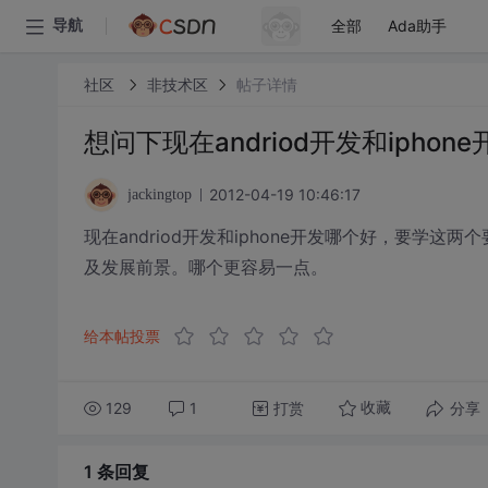
全部
Ada助手
导航
社区
非技术区
帖子详情
想问下现在andriod开发和iphon
2012-04-19 10:46:17
jackingtop
现在andriod开发和iphone开发哪个好，要
及发展前景。哪个更容易一点。
给本帖投票
129
1
打赏
分享
收藏
1 条
回复